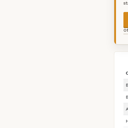
s
O
B