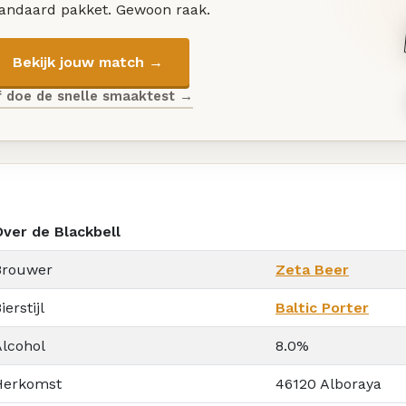
tandaard pakket. Gewoon raak.
Bekijk jouw match →
f doe de snelle smaaktest →
Over de Blackbell
Brouwer
Zeta Beer
ierstijl
Baltic Porter
Alcohol
8.0%
Herkomst
46120 Alboraya