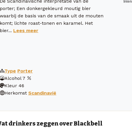
De Scandinavische interpretatie van de
porter; Een donkergekleurd moutig bier
waarbij de basis van de smaak uit de mouten
komt; lichte roast-tonen en karamel. Het
bier...
Lees meer
Type
Porter
Alcohol
7
Kleur
46
Herkomst
Scandinavië
at drinkers zeggen over Blackbell