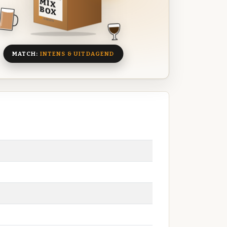
MIX
BOX
8 BIEREN
MATCH:
INTENS & UITDAGEND