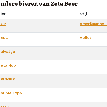
ndere bieren van Zeta Beer
ier
Stijl
HOP
Amerikaanse 
HELL
Helles
Salvatge
Zeta Hop
TRIGGER
Double Expo
Fase 5