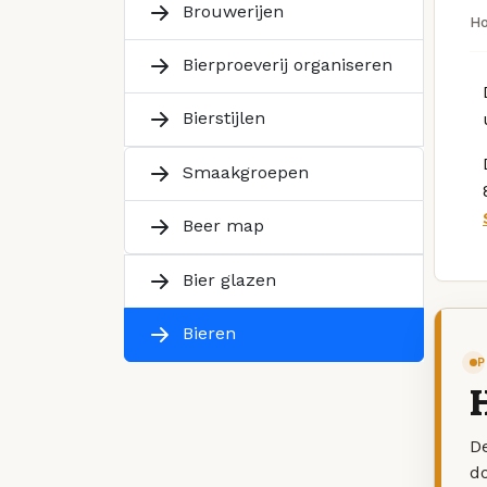
Brouwerijen
H
Bierproeverij organiseren
Bierstijlen
Smaakgroepen
Beer map
Bier glazen
Bieren
P
H
De
d