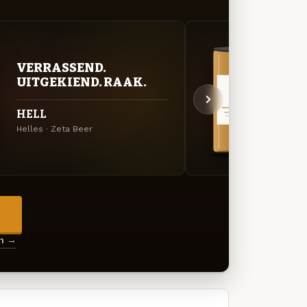
VERRASSEND.
VER
UITGEKIEND. RAAK.
UIT
HELL
Salv
Helles · Zeta Beer
Specia
→
en →