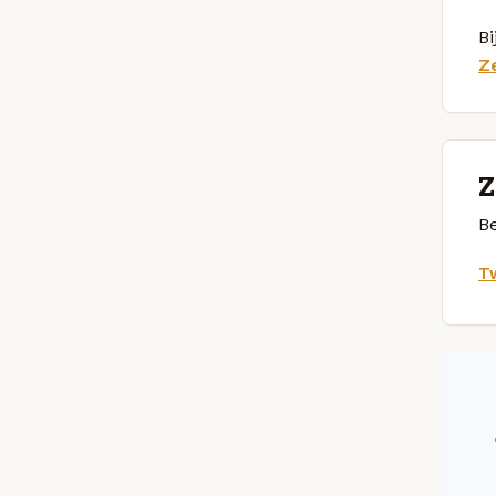
Bi
Z
Z
Be
Tw