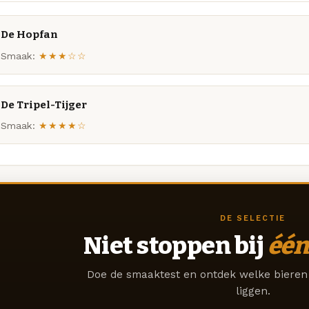
De Hopfan
Smaak:
★★★☆☆
De Tripel-Tijger
Smaak:
★★★★☆
DE SELECTIE
Niet stoppen bij
één
Doe de smaaktest en ontdek welke bieren 
liggen.