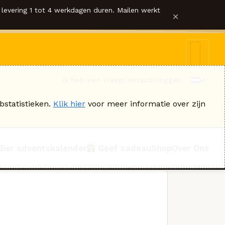
levering 1 tot 4 werkdagen duren. Mailen werkt
×
Ik heb een vraag
Contact
Inloggen
bstatistieken.
Klik hier
voor meer informatie over zijn
Bier adventskalender
Geef cadeau
Shop
Over Ons