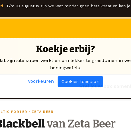
d.
T/m 10 augustus zijn we wat minder goed bereikbaar en kan je 
Koekje erbij?
dat zijn site super werkt en om lekker te grasduinen in we
honingwafels.
Voorkeuren
Cookies toestaan
Stel jouw box samen
LTIC PORTER · ZETA BEER
Blackbell
van Zeta Beer