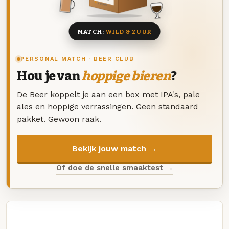
8 BIEREN
MATCH:
WILD & ZUUR
PERSONAL MATCH · BEER CLUB
Hou je van
hoppige bieren
?
De Beer koppelt je aan een box met IPA's, pale
ales en hoppige verrassingen. Geen standaard
pakket. Gewoon raak.
Bekijk jouw match →
Of doe de snelle smaaktest →