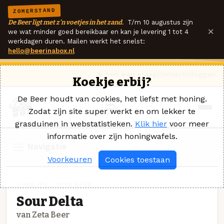
ZOMERSTAND
De Beer ligt met z'n voetjes in het zand.
T/m 10 augustus zijn
×
we wat minder goed bereikbaar en kan je levering 1 tot 4
werkdagen duren. Mailen werkt het snelst:
hello@beerinabox.nl
Ik heb een vraag
Contact
Inloggen
Koekje erbij?
De Beer houdt van cookies, het liefst met honing.
Zodat zijn site super werkt en om lekker te
grasduinen in webstatistieken.
Klik hier
voor meer
informatie over zijn honingwafels.
Navigatie
Voorkeuren
Cookies toestaan
ZURE IPA · ZETA BEER
Sour Delta
van Zeta Beer