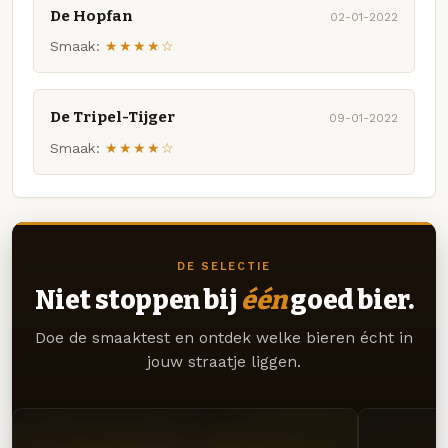
De Hopfan
02-01-2022
Smaak:
★★★★☆
De Tripel-Tijger
09-01-2022
Smaak:
★★★★☆
DE SELECTIE
Niet stoppen bij
één
goed bier.
Doe de smaaktest en ontdek welke bieren écht in
jouw straatje liggen.