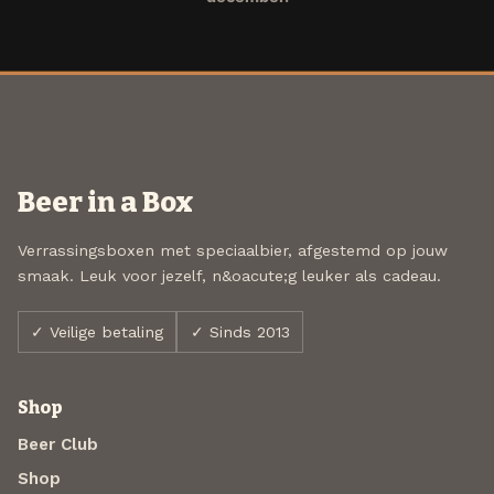
Beer in a Box
Verrassingsboxen met speciaalbier, afgestemd op jouw
smaak. Leuk voor jezelf, n&oacute;g leuker als cadeau.
✓ Veilige betaling
✓ Sinds 2013
Shop
Beer Club
Shop