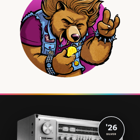
'26
SILVER