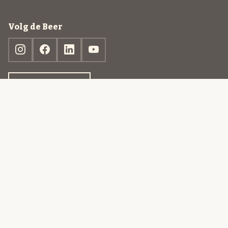
Volg de Beer
Ontdek jouw box
© 2013-2026 Beer in a Box BV