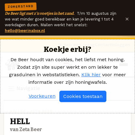
ZOMERSTAND
De Beer ligt met z'n voetjes in het zand.
T/m 10 augustus zijn
×
we wat minder goed bereikbaar en kan je levering 1 tot 4
werkdagen duren. Mailen werkt het snelst:
hello@beerinabox.nl
Ik heb een vraag
Contact
Inloggen
Koekje erbij?
De Beer houdt van cookies, het liefst met honing.
Zodat zijn site super werkt en om lekker te
grasduinen in webstatistieken.
Klik hier
voor meer
informatie over zijn honingwafels.
Navigatie
Voorkeuren
Cookies toestaan
HELLES · ZETA BEER
HELL
van Zeta Beer