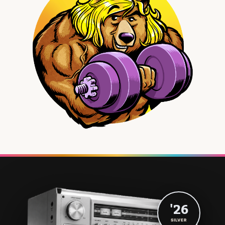
'26
SILVER