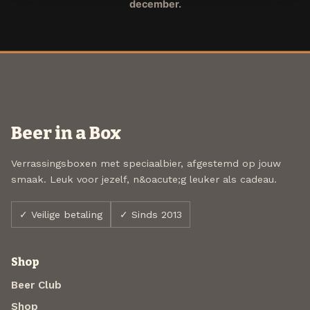
december.
Beer in a Box
Verrassingsboxen met speciaalbier, afgestemd op jouw
smaak. Leuk voor jezelf, n&oacute;g leuker als cadeau.
✓ Veilige betaling
✓ Sinds 2013
Shop
Beer Club
Shop