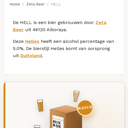
Home
Zeta Beer
HELL
De HELL is een bier gebrouwen door
Zeta
Beer
uit 46120 Alboraya.
Deze
Helles
heeft een alcohol percentage van
5.0%. De bierstijl Helles komt van oorsprong
uit
Duitsland
.
MATCH
DEZE MAAND
MIX
BOX