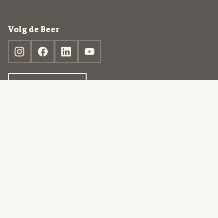
Volg de Beer
Ontdek jouw box
© 2013-2026 Beer in a Box BV