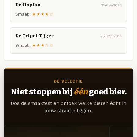
De Hopfan
21-08-2023
Smaak:
★★★★☆
De Tripel-Tijger
28-09-2018
Smaak:
★★★☆☆
DE SELECTIE
Niet stoppen bij
één
goed bier.
Doe de smaaktest en ontdek welke bieren écht in
jouw straatje liggen.