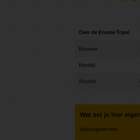
Over de Ename Tripel
Brouwer
Bierstijl
Alcohol
Wat eet je hier eigen
(wit)visgerechten