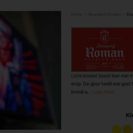
Home
Brouwerij Roman
Ena
Licht-troebel blond bier met 
erop. De geur heeft wat geel f
brood-a...
Lees meer
Kl