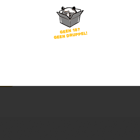
word
Wachtwoord vergeten?
of
nog geen account?
gin