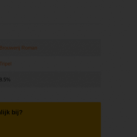
Brouwerij Roman
Tripel
8.5%
lijk bij?