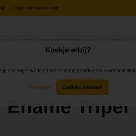
ijk
Niet in de winkel te koop
Koekje erbij?
zijn site super werkt en om lekker te grasduinen in webstatistie
Voorkeuren
Cookies toestaan
Ename Tripel