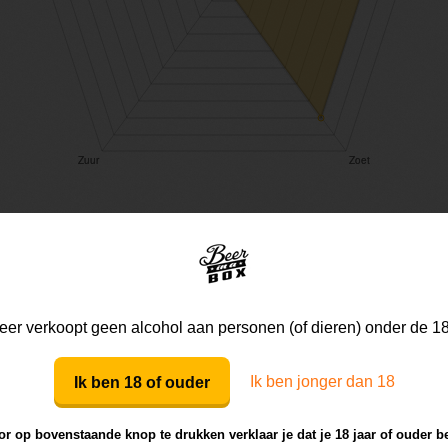
Mijn mening
Die van anderen
er verkoopt geen alcohol aan personen (of dieren) onder de 18
Ik ben jonger dan 18
Ik ben 18 of ouder
Mijn review bij dit bier
r op bovenstaande knop te drukken verklaar je dat je 18 jaar of ouder b