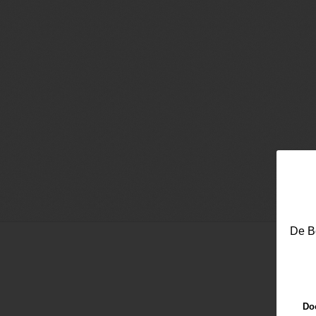
De Be
Doo