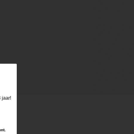
 jaar!
ent.