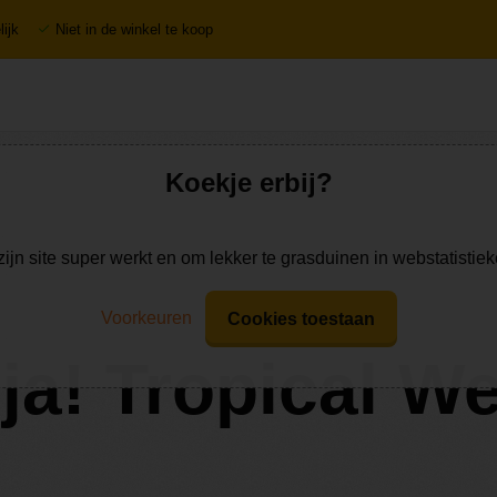
ijk
Niet in de winkel te koop
Koekje erbij?
zijn site super werkt en om lekker te grasduinen in webstatistie
Voorkeuren
Cookies toestaan
a! Tropical W