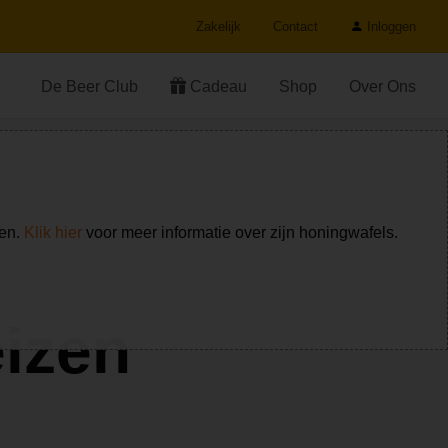
Zakelijk
Contact
Inloggen
De Beer Club
Cadeau
Shop
Over Ons
ken.
Klik hier
voor meer informatie over zijn honingwafels.
eizen