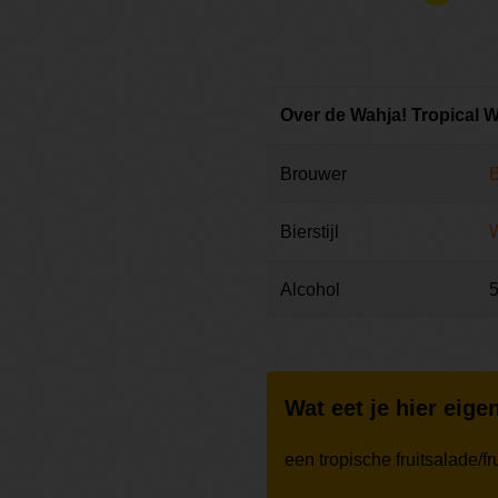
Over de Wahja! Tropical 
Brouwer
B
Bierstijl
Alcohol
Wat eet je hier eigen
een tropische fruitsalade/fru