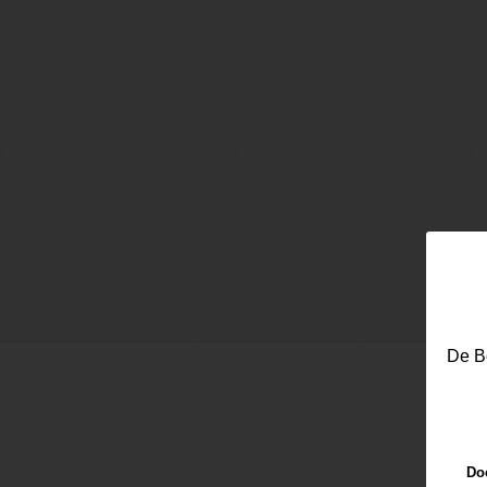
De Be
Doo