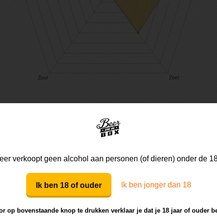
Mijn mening
Die van anderen
er verkoopt geen alcohol aan personen (of dieren) onder de 18
Ik ben jonger dan 18
Ik ben 18 of ouder
Mijn review bij dit bier
r op bovenstaande knop te drukken verklaar je dat je 18 jaar of ouder b