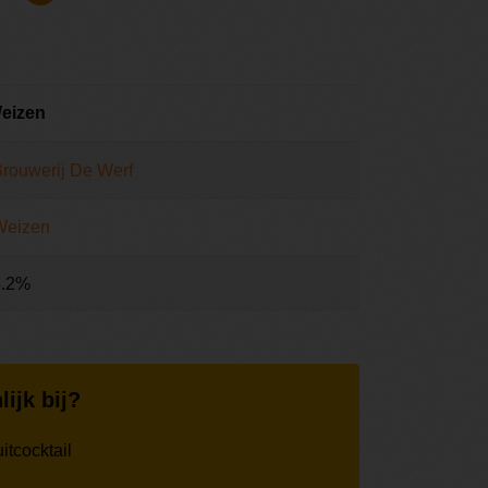
Weizen
rouwerij De Werf
Weizen
5.2%
lijk bij?
itcocktail