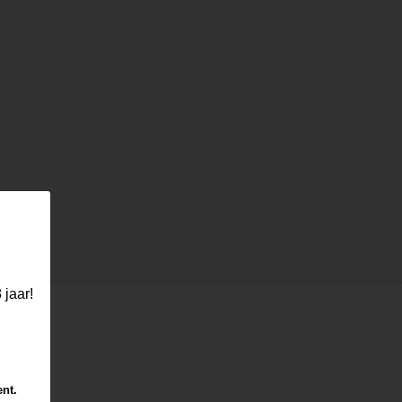
 jaar!
ent.