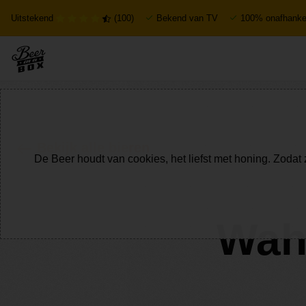
Uitstekend
(100)
Bekend van TV
100% onafhankel
Bekijk alle bieren
De Beer houdt van cookies, het liefst met honing. Zodat 
Wahj