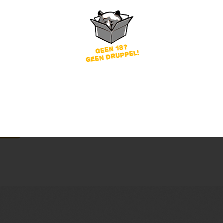
word
Wachtwoord vergeten?
of
nog geen account?
gin