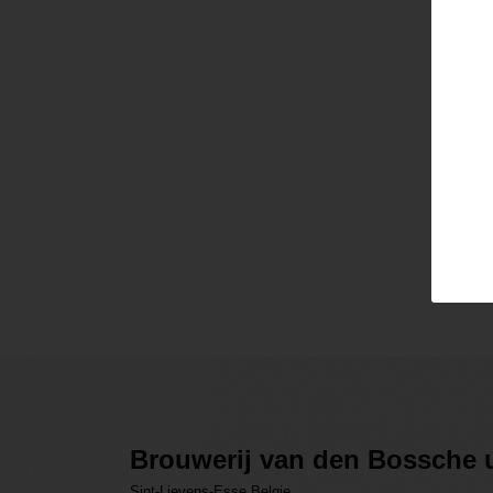
Pass
Lo
Brouwerij van den Bossche u
Sint-Lievens-Esse Belgie