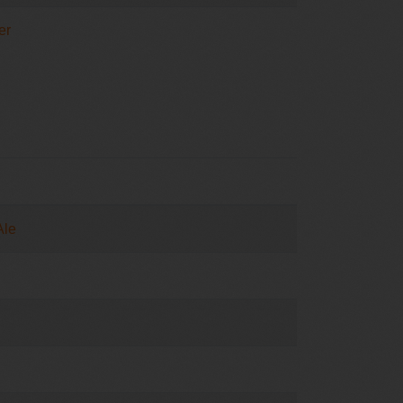
er
Ale