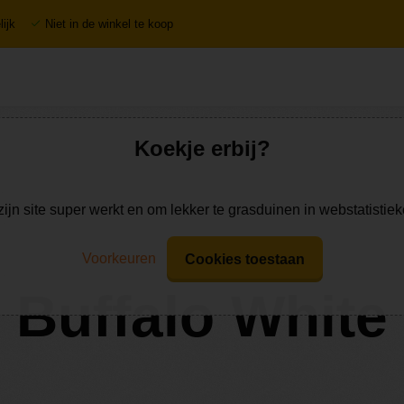
ijk
Niet in de winkel te koop
Koekje erbij?
zijn site super werkt en om lekker te grasduinen in webstatistie
Voorkeuren
Cookies toestaan
Buffalo White