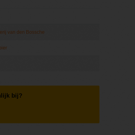
rij van den Bossche
ier
lijk bij?