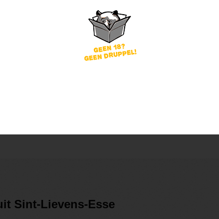
word
Wachtwoord vergeten?
of
nog geen account?
gin
it Sint-Lievens-Esse