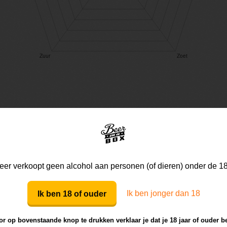
Mijn mening
Die van anderen
er verkoopt geen alcohol aan personen (of dieren) onder de 18
Mijn review bij dit bier
Ik ben jonger dan 18
Ik ben 18 of ouder
r op bovenstaande knop te drukken verklaar je dat je 18 jaar of ouder b