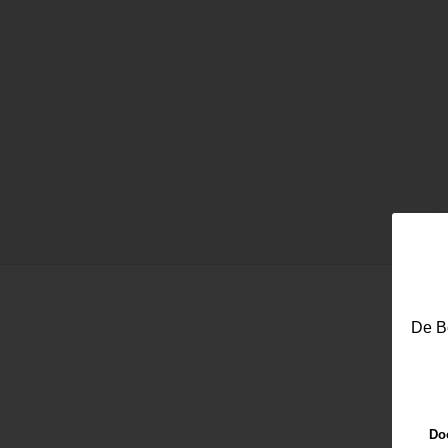
De Be
Email
Doo