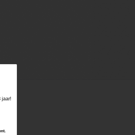
 jaar!
ent.