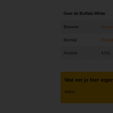
Over de Buffalo White
Brouwer
Brouwe
Bierstijl
Tarweb
Alcohol
4,5%
Wat eet je hier eigen
witvis