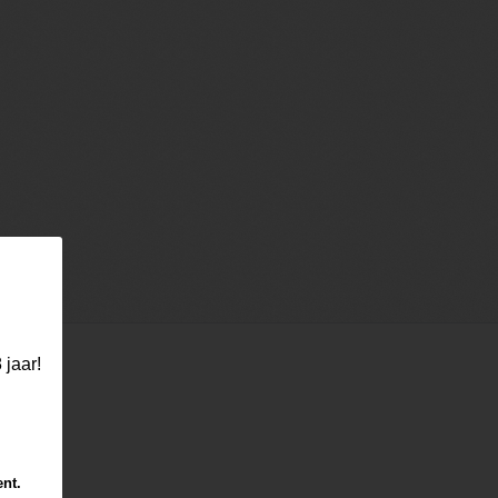
 jaar!
ent.