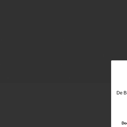
De Be
Doo