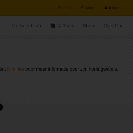
Zakelijk
Contact
Inloggen
De Beer Club
Cadeau
Shop
Over Ons
ken.
Klik hier
voor meer informatie over zijn honingwafels.
8