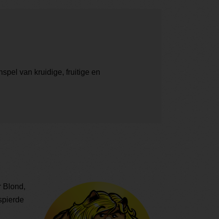
pel van kruidige, fruitige en
r Blond,
espierde