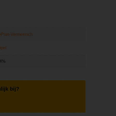
ePlan-Vermeersch
ipel
,4%
lijk bij?