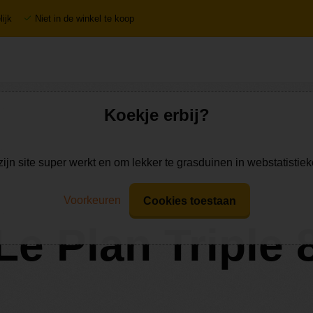
ijk
Niet in de winkel te koop
Koekje erbij?
zijn site super werkt en om lekker te grasduinen in webstatistie
Voorkeuren
Cookies toestaan
Le Plan Triple 