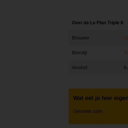
Over de Le Plan Triple 8
Brouwer
L
Bierstijl
Tr
Alcohol
8
Wat eet je hier eigen
Gerookte zalm