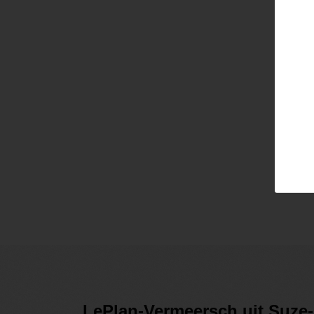
Email
Pass
Lo
LePlan-Vermeersch uit Suze