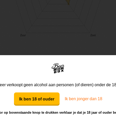
Mijn mening
Die van anderen
er verkoopt geen alcohol aan personen (of dieren) onder de 18
Mijn review bij dit bier
Ik ben jonger dan 18
Ik ben 18 of ouder
r op bovenstaande knop te drukken verklaar je dat je 18 jaar of ouder b