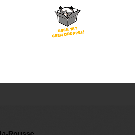
word
Wachtwoord vergeten?
of
nog geen account?
gin
-la-Rousse