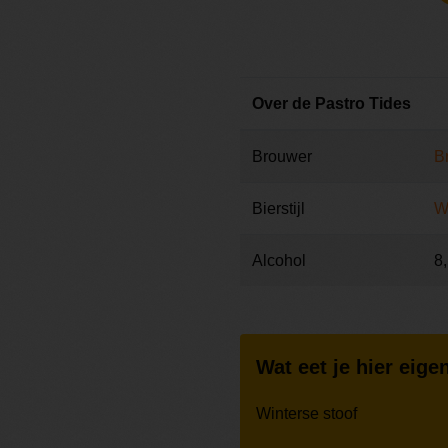
Over de Pastro Tides
Brouwer
B
Bierstijl
W
Alcohol
8
Wat eet je hier eigen
Winterse stoof