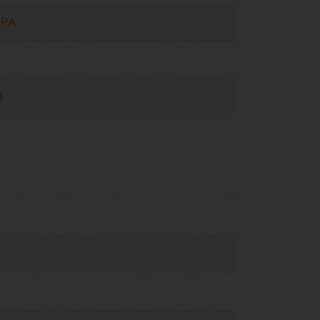
 IPA
d