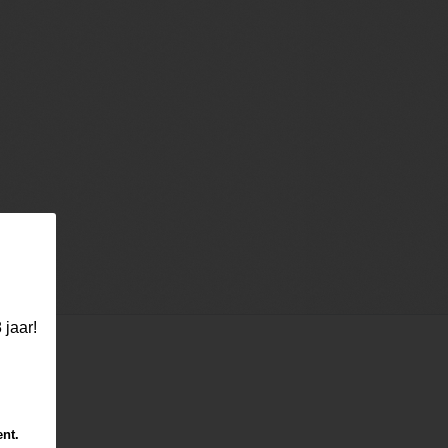
 jaar!
ent.