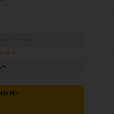
rouwerij Astronaut
interbier
,1%
lijk bij?