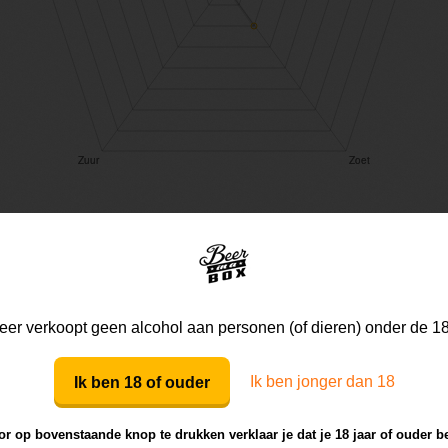
Mijn mening
Die van anderen
er verkoopt geen alcohol aan personen (of dieren) onder de 18
Ik ben jonger dan 18
Ik ben 18 of ouder
Mijn review bij dit bier
r op bovenstaande knop te drukken verklaar je dat je 18 jaar of ouder b