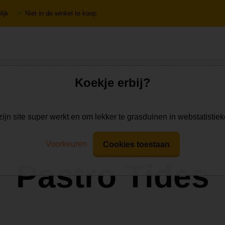
ijk
Niet in de winkel te koop
Koekje erbij?
zijn site super werkt en om lekker te grasduinen in webstatistie
Voorkeuren
Cookies toestaan
Pastro Tides