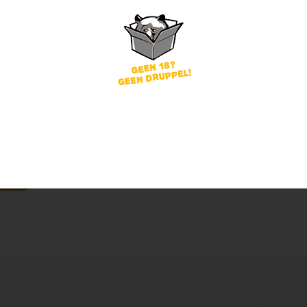
word
Wachtwoord vergeten?
of
nog geen account?
gin