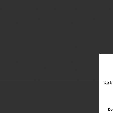
De Be
Doo