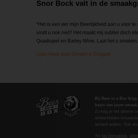
Snor Bock valt in de smaakg
“Het is een eer mijn Beerlijkheid aan u voor te 
vindt u ook niet? Het maakt mij subtiel doch e
Quadrupel en Barley Wine. Laat het u smaken.
Lees meer over Donker & Elegant
Bij Beer in a Box krijg
basis van jouw smaak
Zo krijg je het ultieme 
ambachtelijke brouwerije
iemand anders. Ook al
Als
los bierpakket
,
ulti