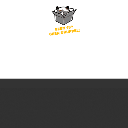
word
Wachtwoord vergeten?
of
nog geen account?
gin