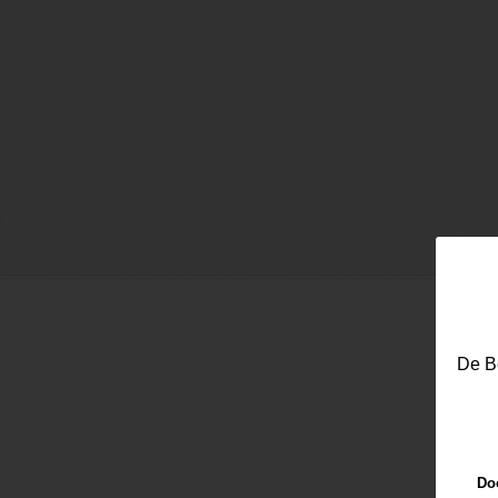
De Be
Email
Doo