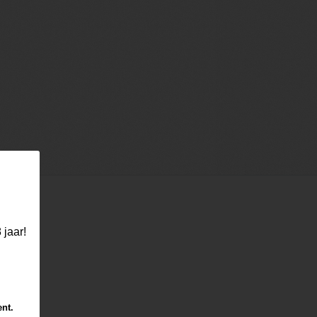
 jaar!
ent.