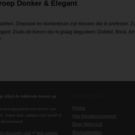
roep Donker & Elegant
stellen. Dieprood en donkerbruin zijn kleuren die ik prefereer. Z
legant. Zoals de bieren die ik graag degusteer: Dubbel, Bock, Am
”
 je altijd de lekkerste bieren op
ONLINE BESTELLEN
.
Home
verrassingspakket met bieren van
n. Super leuk cadeau voor jezelf of
Het bierabonnement
s abonnement!
Beer Wijnclub
Bierpakketten
eme discovery club
of
leuk cadeau
.