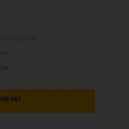
Brouwerij De Snor
Bock
6,2%
lijk bij?