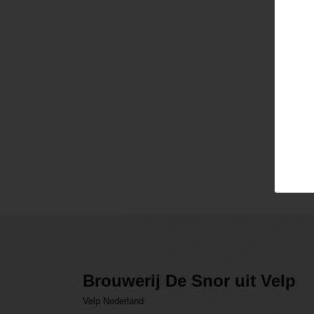
Pass
Lo
Brouwerij De Snor uit Velp
Velp Nederland