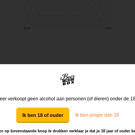
Mijn mening
Die van anderen
er verkoopt geen alcohol aan personen (of dieren) onder de 18
Mijn review bij dit bier
Ik ben jonger dan 18
Ik ben 18 of ouder
r op bovenstaande knop te drukken verklaar je dat je 18 jaar of ouder b