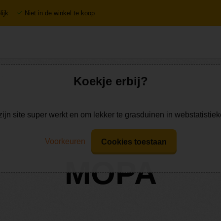
ijk
Niet in de winkel te koop
Koekje erbij?
zijn site super werkt en om lekker te grasduinen in webstatistie
Voorkeuren
Cookies toestaan
MOPA