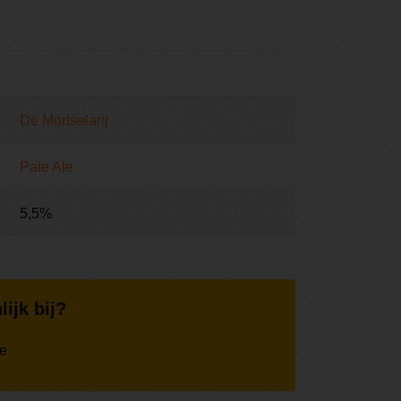
De Mortselarij
Pale Ale
5,5%
lijk bij?
ie