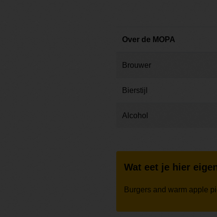
Over de MOPA
Brouwer
Bierstijl
Alcohol
Wat eet je hier eigen
Burgers and warm apple p