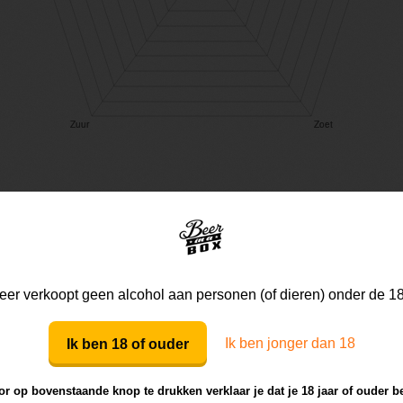
Mijn mening
Die van anderen
er verkoopt geen alcohol aan personen (of dieren) onder de 18
Ik ben jonger dan 18
Mijn review bij dit bier
Ik ben 18 of ouder
r op bovenstaande knop te drukken verklaar je dat je 18 jaar of ouder b