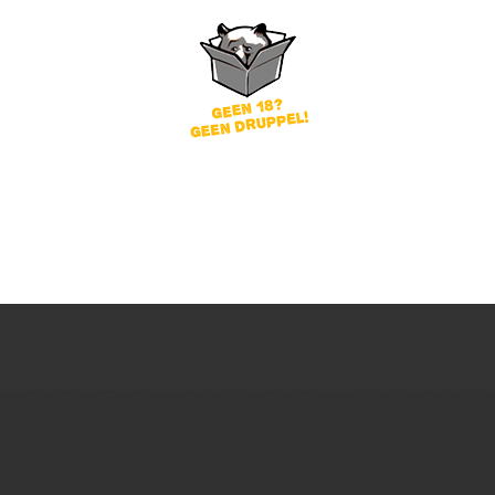
word
Wachtwoord vergeten?
of
nog geen account?
gin