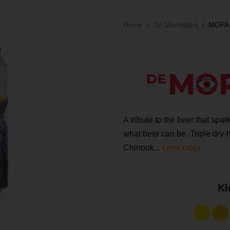
Home
De Mortselarij
MOPA
A tribute to the beer that sp
what beer can be. Triple dry
Chinook...
Lees meer
Kl