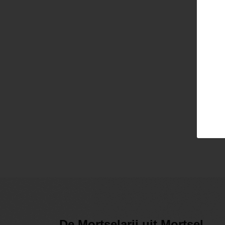
Email
Pass
Lo
De Mortselarij uit Mortsel