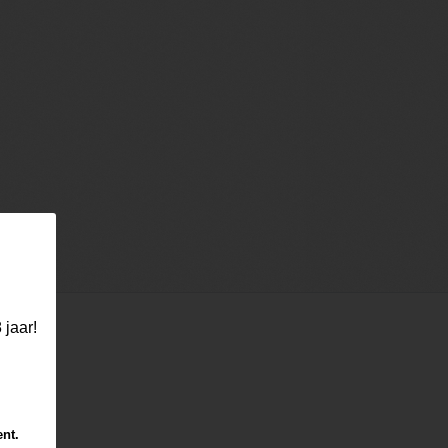
 jaar!
ent.