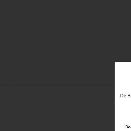
De Be
Doo