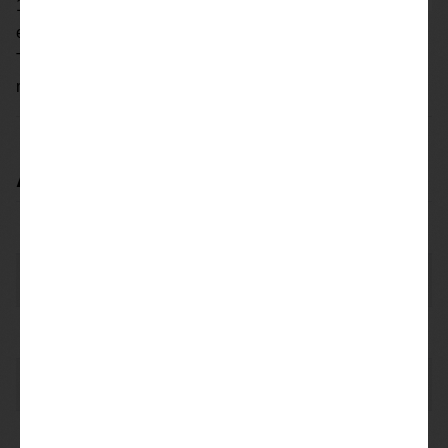
10 jaar hobbymatig bier voor eigen gebruik
en voor feesten. Naar bierbrouwen is Jesse directeur van
The Online Group en Remco televisiemaker. Na een
mee...
Bekijk de brouwerij
Andere bieren van Zuidas Bier
Bier
Stijl
Wit
Stout
Irish Dry Stout
Lager
Tsjechisch Pils
IPA
Amerikaanse IPA