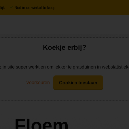
ijk
Niet in de winkel te koop
Koekje erbij?
zijn site super werkt en om lekker te grasduinen in webstatistie
Voorkeuren
Cookies toestaan
Floem