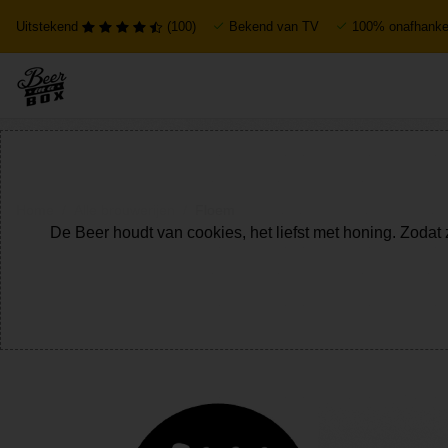
Uitstekend
(100)
Bekend van TV
100% onafhankel
Home
Alle brouwerijen
Floem
De Beer houdt van cookies, het liefst met honing. Zodat 