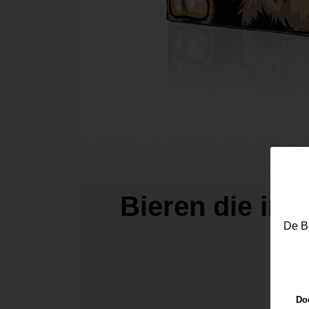
Bieren die in 
De Be
Doo