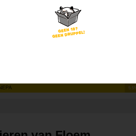
Pluk de vruchten v2
Floem
NEPA
5.5
ieren van Floem