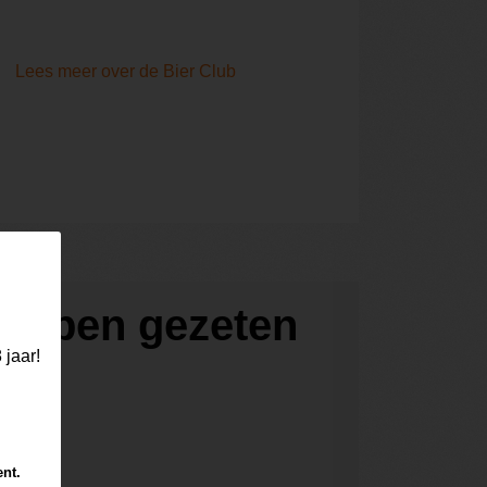
Lees meer over de Bier Club
 hebben gezeten
 jaar!
ent.