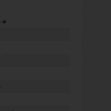
tijl
A
A
A
A