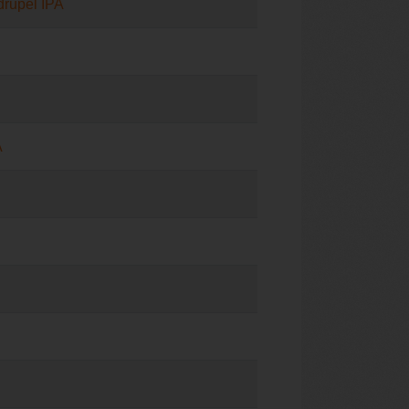
rupel IPA
A