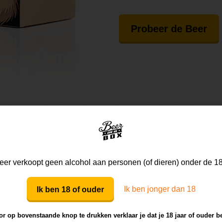
Probeer de Beer
de selectie van de Beer
er verkoopt geen alcohol aan personen (of dieren) onder de 18
Ik ben jonger dan 18
Ik ben 18 of ouder
r op bovenstaande knop te drukken verklaar je dat je 18 jaar of ouder b