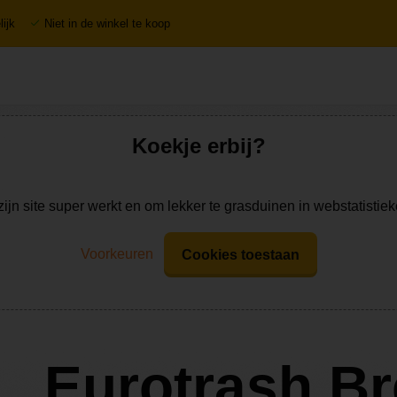
ijk
Niet in de winkel te koop
Koekje erbij?
zijn site super werkt en om lekker te grasduinen in webstatistie
Voorkeuren
Cookies toestaan
Eurotrash B