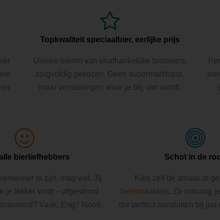
Topkwaliteit speciaalbier, eerlijke prijs
eer
Unieke bieren van onafhankelijke brouwers,
Per
Beer
zorgvuldig gekozen. Geen supermarktspul,
ete
een
maar verrassingen waar je blij van wordt.
alle bierliefhebbers
Schot in de ro
ierkenner te zijn, mag wel. Jij
Kies zelf de smaak of g
ie je lekker vindt – afgestemd
biersmaaktest
. Zo ontvang j
errassend? Vaak. Eng? Nooit.
die perfect aansluiten bij jou