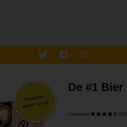
De #1 Bie
PROBEER
VANAF €27,50
Uitstekend
(10