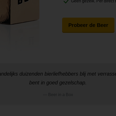
Geen gezeik. Per direct 
Probeer de Beer
ndelijks
duizenden bierliefhebbers
blij met verrass
bent in goed gezelschap.
Beer in a Box