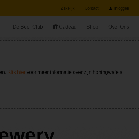
Zakelijk
Contact
Inloggen
De Beer Club
Cadeau
Shop
Over Ons
ken.
Klik hier
voor meer informatie over zijn honingwafels.
rewery