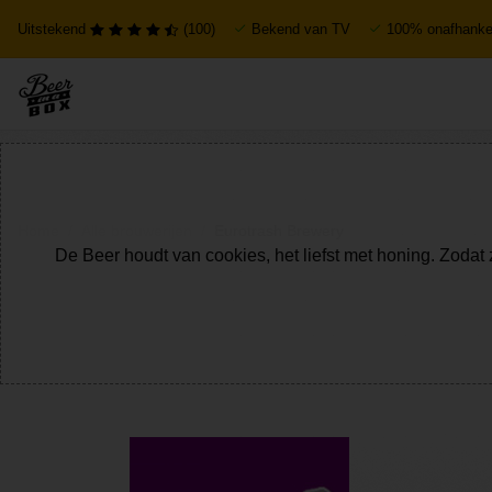
Uitstekend
(100)
Bekend van TV
100% onafhankel
Home
Alle brouwerijen
Eurotrash Brewery
De Beer houdt van cookies, het liefst met honing. Zodat 