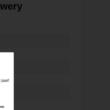
ewery
 jaar!
ent.