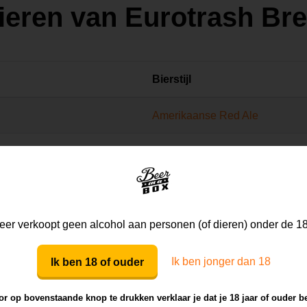
ieren van Eurotrash Br
Bierstijl
Amerikaanse Red Ale
Dubbelbock
Zwickel
Pils
er verkoopt geen alcohol aan personen (of dieren) onder de 18
Engelse Barleywine
Ik ben jonger dan 18
Ik ben 18 of ouder
Rookbier
r op bovenstaande knop te drukken verklaar je dat je 18 jaar of ouder b