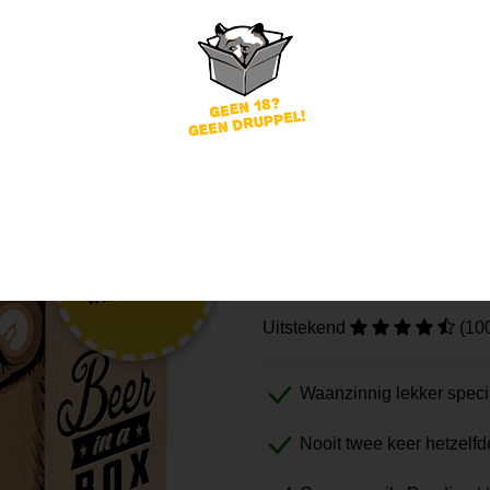
Imperial Brown Ale
De #1 Beer
PROBEER
VANAF €27.50
Uitstekend
(10
Waanzinnig lekker speci
Nooit twee keer hetzelfd