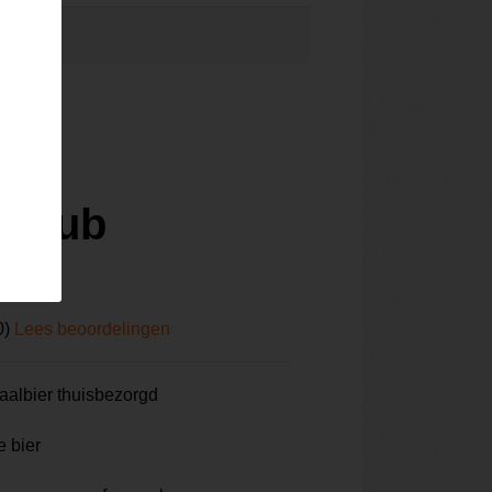
 Club
0)
Lees beoordelingen
aalbier thuisbezorgd
e bier