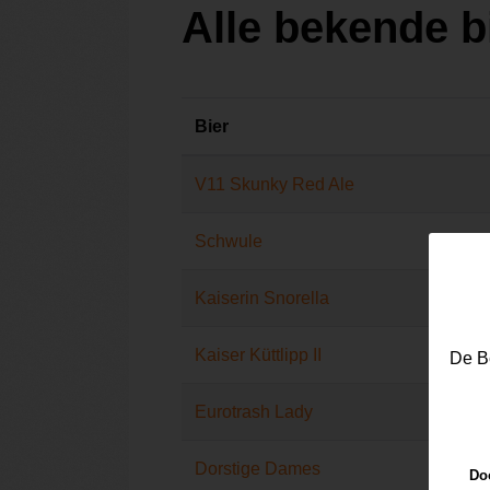
Alle bekende b
Bier
V11 Skunky Red Ale
Schwule
Kaiserin Snorella
Kaiser Küttlipp II
De Be
Eurotrash Lady
Dorstige Dames
Doo