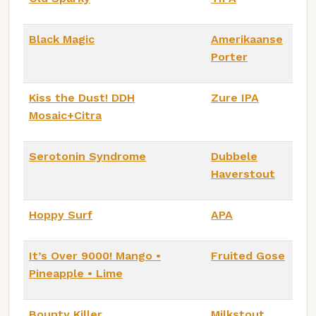
Black Magic
Amerikaanse
Porter
Kiss the Dust! DDH
Zure IPA
Mosaic+Citra
Serotonin Syndrome
Dubbele
Haverstout
Hoppy Surf
APA
It’s Over 9000! Mango •
Fruited Gose
Pineapple • Lime
Bounty Killer
Milkstout