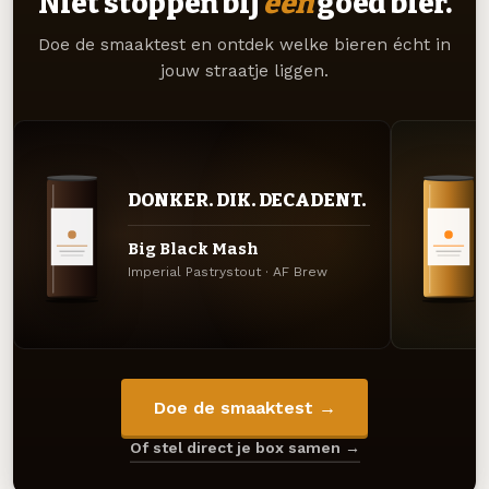
Niet stoppen bij
één
goed bier.
Doe de smaaktest en ontdek welke bieren écht in
jouw straatje liggen.
DONKER. DIK. DECADENT.
Big Black Mash
Imperial Pastrystout · AF Brew
Doe de smaaktest →
Of stel direct je box samen →