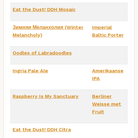
Eat the Dust! DDH Mosaic
Зимняя Меланхолия (Winter
Imperial
Melancholy)
Baltic Porter
Oodles of Labradoodles
Ingria Pale Ale
Amerikaanse
IPA
Raspberry Is My Sanctuary
Berliner
Weisse met
Fruit
Eat the Dust! DDH Citra