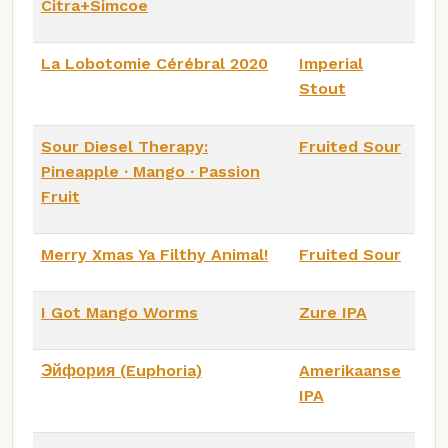
Citra+Simcoe
La Lobotomie Cérébral 2020
Imperial
Stout
Sour Diesel Therapy:
Fruited Sour
Pineapple ∙ Mango ∙ Passion
Fruit
Merry Xmas Ya Filthy Animal!
Fruited Sour
I Got Mango Worms
Zure IPA
Эйфория (Euphoria)
Amerikaanse
IPA