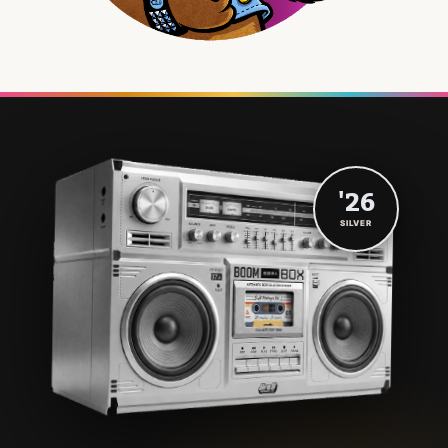
'26
SILVER