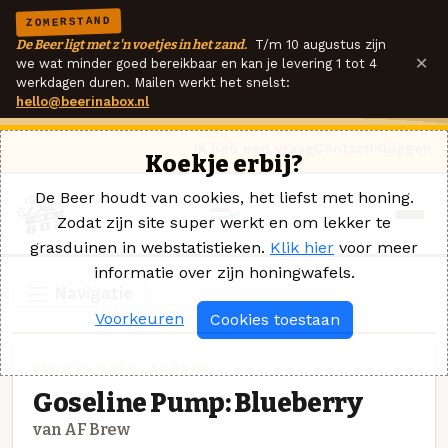
ZOMERSTAND
De Beer ligt met z'n voetjes in het zand.
T/m 10 augustus zijn
×
we wat minder goed bereikbaar en kan je levering 1 tot 4
werkdagen duren. Mailen werkt het snelst:
hello@beerinabox.nl
Ik heb een vraag
Contact
Inloggen
Koekje erbij?
De Beer houdt van cookies, het liefst met honing.
Zodat zijn site super werkt en om lekker te
grasduinen in webstatistieken.
Klik hier
voor meer
informatie over zijn honingwafels.
Navigatie
Voorkeuren
Cookies toestaan
FRUITED GOSE · AF BREW
Goseline Pump: Blueberry
van AF Brew