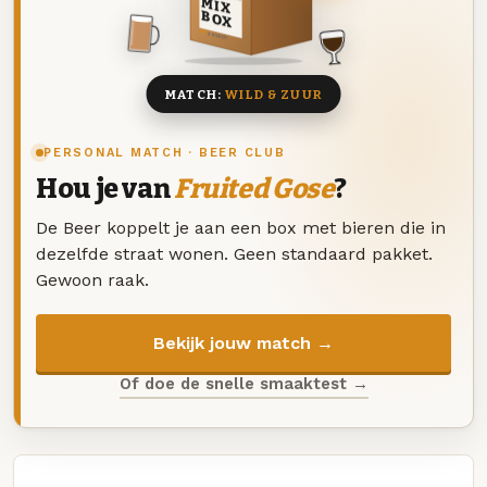
MIX
BOX
8 BIEREN
MATCH:
WILD & ZUUR
PERSONAL MATCH · BEER CLUB
Hou je van
Fruited Gose
?
De Beer koppelt je aan een box met bieren die in
dezelfde straat wonen. Geen standaard pakket.
Gewoon raak.
Bekijk jouw match →
Of doe de snelle smaaktest →