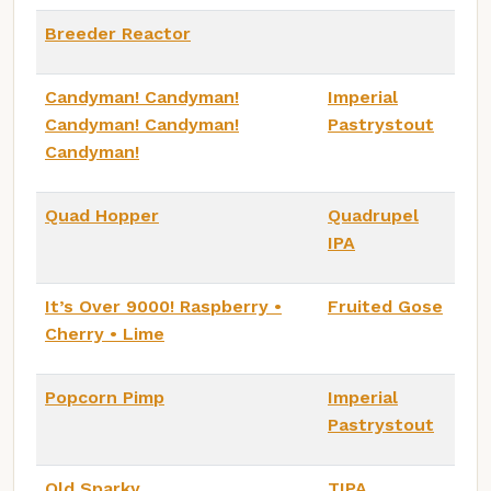
Breeder Reactor
Candyman! Candyman!
Imperial
Candyman! Candyman!
Pastrystout
Candyman!
Quad Hopper
Quadrupel
IPA
It’s Over 9000! Raspberry •
Fruited Gose
Cherry • Lime
Popcorn Pimp
Imperial
Pastrystout
Old Sparky
TIPA