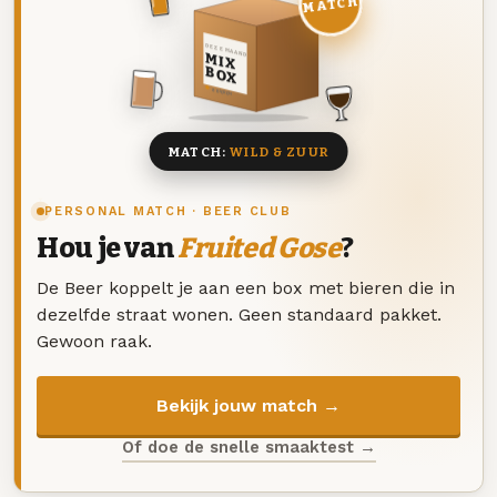
MATCH
DEZE MAAND
MIX
BOX
8 BIEREN
MATCH:
WILD & ZUUR
PERSONAL MATCH · BEER CLUB
Hou je van
Fruited Gose
?
De Beer koppelt je aan een box met bieren die in
dezelfde straat wonen. Geen standaard pakket.
Gewoon raak.
Bekijk jouw match →
Of doe de snelle smaaktest →