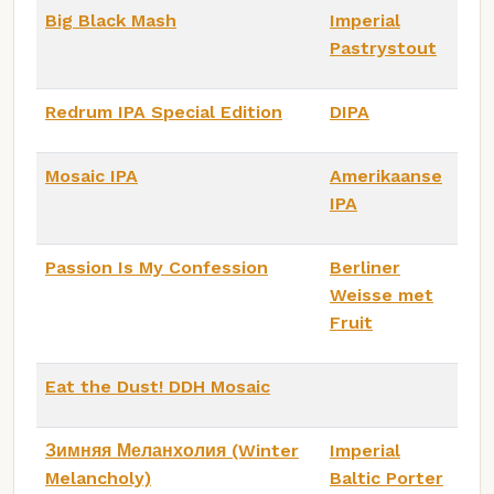
Big Black Mash
Imperial
Pastrystout
Redrum IPA Special Edition
DIPA
Mosaic IPA
Amerikaanse
IPA
Passion Is My Confession
Berliner
Weisse met
Fruit
Eat the Dust! DDH Mosaic
Зимняя Меланхолия (Winter
Imperial
Melancholy)
Baltic Porter