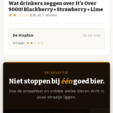
Wat drinkers zeggen over It’s Over
9000! Blackberry • Strawberry • Lime
★★☆☆☆
2.0
uit 1 review
De Hopfan
25-08-2019
Smaak:
★★☆☆☆
DE SELECTIE
Niet stoppen bij
één
goed bier.
Doe de smaaktest en ontdek welke bieren écht in
jouw straatje liggen.