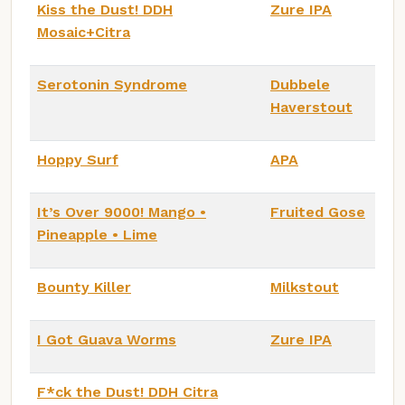
Kiss the Dust! DDH
Zure IPA
Mosaic+Citra
Serotonin Syndrome
Dubbele
Haverstout
Hoppy Surf
APA
It’s Over 9000! Mango •
Fruited Gose
Pineapple • Lime
Bounty Killer
Milkstout
I Got Guava Worms
Zure IPA
F*ck the Dust! DDH Citra