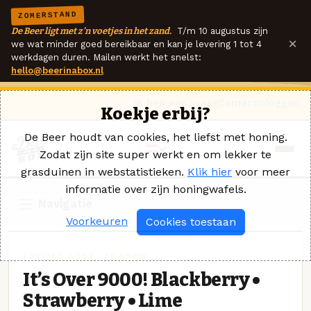
ZOMERSTAND
De Beer ligt met z'n voetjes in het zand.
T/m 10 augustus zijn
×
we wat minder goed bereikbaar en kan je levering 1 tot 4
werkdagen duren. Mailen werkt het snelst:
hello@beerinabox.nl
Ik heb een vraag
Contact
Inloggen
Koekje erbij?
De Beer houdt van cookies, het liefst met honing.
Zodat zijn site super werkt en om lekker te
grasduinen in webstatistieken.
Klik hier
voor meer
informatie over zijn honingwafels.
Navigatie
Voorkeuren
Cookies toestaan
FRUITED GOSE · AF BREW
It’s Over 9000! Blackberry •
Strawberry • Lime