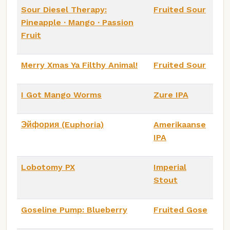
Sour Diesel Therapy:
Fruited Sour
Pineapple ∙ Mango ∙ Passion
Fruit
Merry Xmas Ya Filthy Animal!
Fruited Sour
I Got Mango Worms
Zure IPA
Эйфория (Euphoria)
Amerikaanse
IPA
Lobotomy PX
Imperial
Stout
Goseline Pump: Blueberry
Fruited Gose