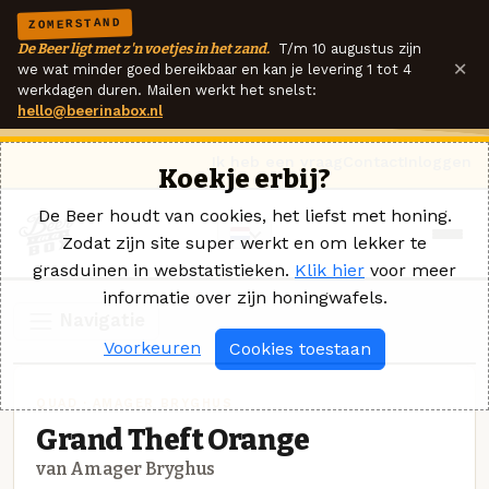
ZOMERSTAND
De Beer ligt met z'n voetjes in het zand.
T/m 10 augustus zijn
×
we wat minder goed bereikbaar en kan je levering 1 tot 4
werkdagen duren. Mailen werkt het snelst:
hello@beerinabox.nl
Ik heb een vraag
Contact
Inloggen
Koekje erbij?
De Beer houdt van cookies, het liefst met honing.
Zodat zijn site super werkt en om lekker te
grasduinen in webstatistieken.
Klik hier
voor meer
informatie over zijn honingwafels.
Navigatie
Voorkeuren
Cookies toestaan
QUAD · AMAGER BRYGHUS
Grand Theft Orange
van Amager Bryghus