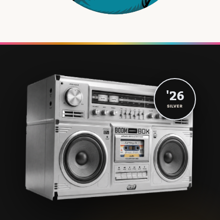
'26
SILVER