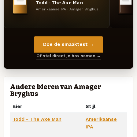
Todd - The Axe Man
Amerikaanse IPA · Amager Bryghus
Doe de smaaktest →
Of stel direct je box samen →
Andere bieren van Amager
Bryghus
Bier
Stijl
Todd - The Axe Man
Amerikaanse
IPA