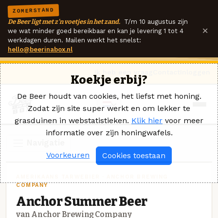
ZOMERSTAND
De Beer ligt met z'n voetjes in het zand.
T/m 10 augustus zijn
×
we wat minder goed bereikbaar en kan je levering 1 tot 4
werkdagen duren. Mailen werkt het snelst:
hello@beerinabox.nl
Ik heb een vraag
Contact
Inloggen
Koekje erbij?
De Beer houdt van cookies, het liefst met honing.
Zodat zijn site super werkt en om lekker te
grasduinen in webstatistieken.
Klik hier
voor meer
informatie over zijn honingwafels.
Navigatie
Voorkeuren
Cookies toestaan
AMERIKAANS TARWEBIER · ANCHOR BREWING
COMPANY
Anchor Summer Beer
van Anchor Brewing Company