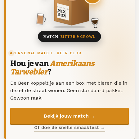
DEZE MAAND
MIX
BOX
8 BIEREN
MATCH:
BITTER & GROWL
PERSONAL MATCH · BEER CLUB
Hou je van
Amerikaans
Tarwebier
?
De Beer koppelt je aan een box met bieren die in
dezelfde straat wonen. Geen standaard pakket.
Gewoon raak.
Bekijk jouw match →
Of doe de snelle smaaktest →