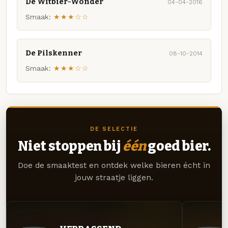
De Witbier-Wonder
04-04-2016
Smaak:
★★★☆☆
De Pilskenner
08-10-2014
Smaak:
★★★☆☆
DE SELECTIE
Niet stoppen bij
één
goed bier.
Doe de smaaktest en ontdek welke bieren écht in
jouw straatje liggen.