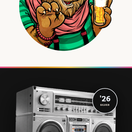
'26
SILVER