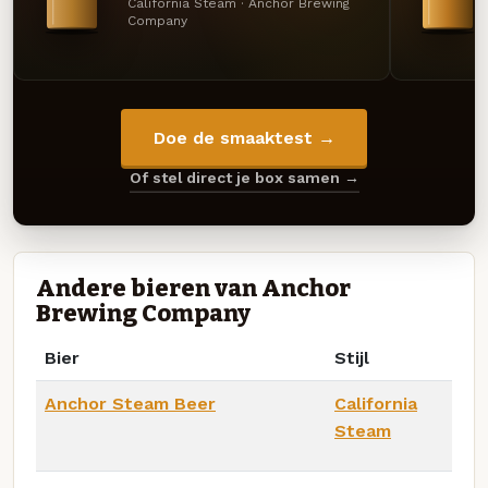
California Steam · Anchor Brewing
Company
Doe de smaaktest →
Of stel direct je box samen →
Andere bieren van Anchor
Brewing Company
Bier
Stijl
Anchor Steam Beer
California
Steam