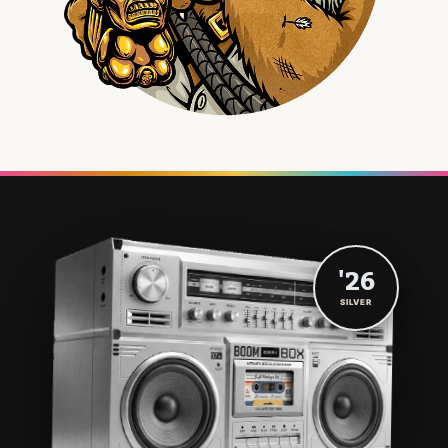
'26
SILVER