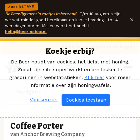
ZOMERSTAND
De Beer ligt met z'n voetjes in het zand.
T/m 10 augustus zijn
×
we wat minder goed bereikbaar en kan je levering 1 tot 4
werkdagen duren. Mailen werkt het snelst:
hello@beerinabox.nl
Ik heb een vraag
Contact
Inloggen
Koekje erbij?
De Beer houdt van cookies, het liefst met honing.
Zodat zijn site super werkt en om lekker te
grasduinen in webstatistieken.
Klik hier
voor meer
informatie over zijn honingwafels.
Navigatie
Voorkeuren
Cookies toestaan
AMERIKAANSE PORTER · ANCHOR BREWING COMPANY
Coffee Porter
van Anchor Brewing Company