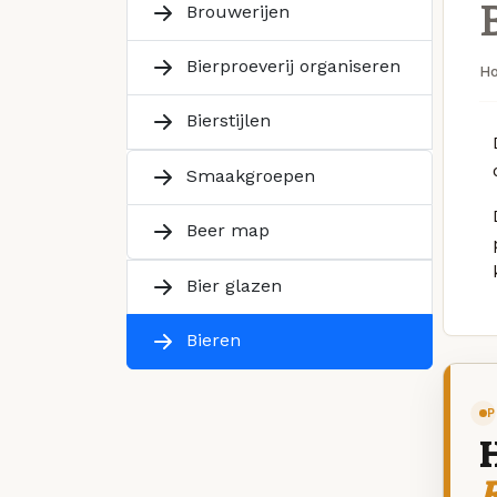
Brouwerijen
Bierproeverij organiseren
H
Bierstijlen
Smaakgroepen
Beer map
Bier glazen
Bieren
P
R