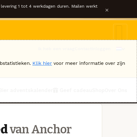
levering 1 tot 4 werkdagen duren. Mailen werkt
×
Ik heb een vraag
Contact
Inloggen
bstatistieken.
Klik hier
voor meer informatie over zijn
Bier adventskalender
Geef cadeau
Shop
Over Ons
ed
van Anchor