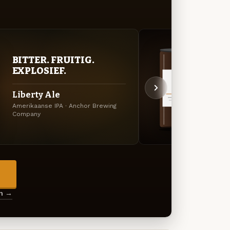
BITTER. FRUITIG.
DON
EXPLOSIEF.
DEC
Liberty Ale
Anch
Amerikaanse IPA · Anchor Brewing
Amerik
Company
Brewi
→
en →