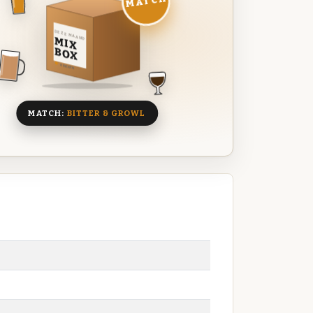
MATCH
DEZE MAAND
MIX
BOX
8 BIEREN
MATCH:
BITTER & GROWL