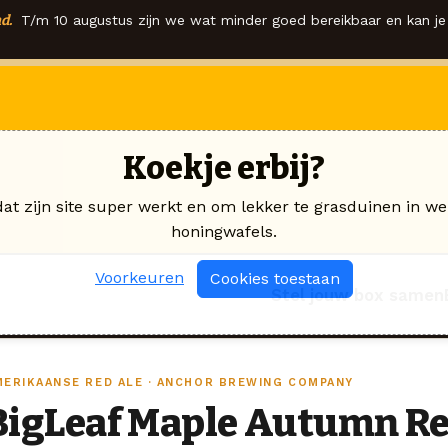
d.
T/m 10 augustus zijn we wat minder goed bereikbaar en kan je 
Koekje erbij?
dat zijn site super werkt en om lekker te grasduinen in we
honingwafels.
Voorkeuren
Cookies toestaan
Stel jouw box samen
MERIKAANSE RED ALE · ANCHOR BREWING COMPANY
BigLeaf Maple Autumn R