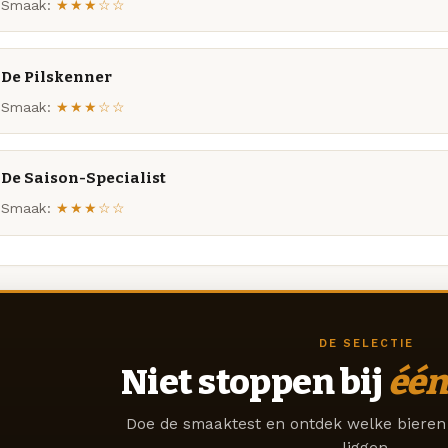
Smaak:
★★★☆☆
De Pilskenner
Smaak:
★★★☆☆
De Saison-Specialist
Smaak:
★★★☆☆
DE SELECTIE
Niet stoppen bij
één
Doe de smaaktest en ontdek welke bieren 
liggen.