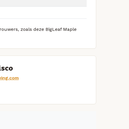
brouwers, zoals deze BigLeaf Maple
isco
wing.com