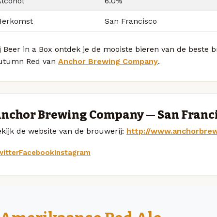
Alcohol
6.0%
Herkomst
San Francisco
j Beer in a Box ontdek je de mooiste bieren van de beste 
utumn Red van
Anchor Brewing Company
.
nchor Brewing Company — San Franc
kijk de website van de brouwerij:
http://www.anchorbre
itter
Facebook
Instagram