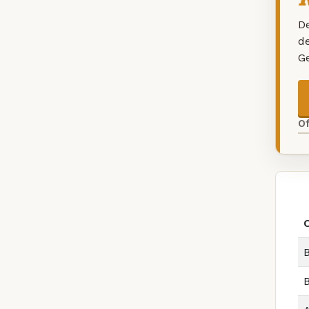
De
d
G
O
B