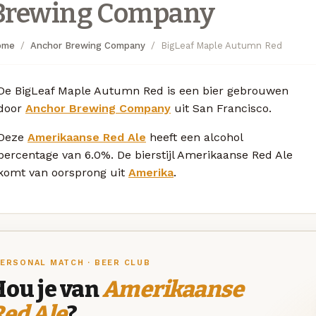
Brewing Company
ome
Anchor Brewing Company
BigLeaf Maple Autumn Red
De BigLeaf Maple Autumn Red is een bier gebrouwen
door
Anchor Brewing Company
uit San Francisco.
Deze
Amerikaanse Red Ale
heeft een alcohol
percentage van 6.0%. De bierstijl Amerikaanse Red Ale
komt van oorsprong uit
Amerika
.
ERSONAL MATCH · BEER CLUB
Hou je van
Amerikaanse
ed Ale
?