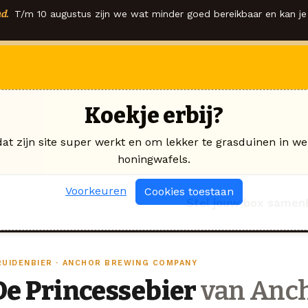
d.
T/m 10 augustus zijn we wat minder goed bereikbaar en kan je 
Koekje erbij?
dat zijn site super werkt en om lekker te grasduinen in we
honingwafels.
Voorkeuren
Cookies toestaan
Stel jouw box samen
RUIDENBIER · ANCHOR BREWING COMPANY
De Princessebier
van Anch