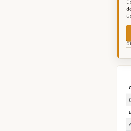
De
d
G
O
B