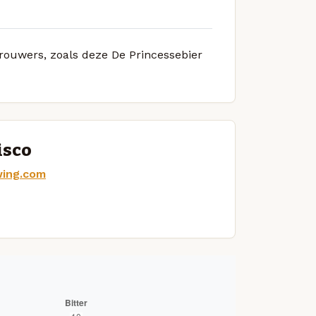
brouwers, zoals deze De Princessebier
isco
wing.com