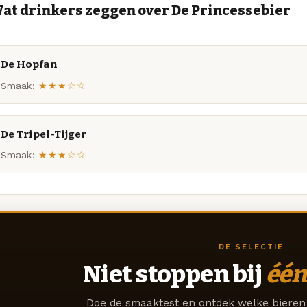
at drinkers zeggen over De Princessebier
De Hopfan
Smaak:
★★★☆☆
De Tripel-Tijger
Smaak:
★★★☆☆
DE SELECTIE
Niet stoppen bij
één
Doe de smaaktest en ontdek welke bieren 