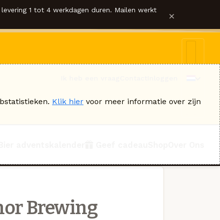
levering 1 tot 4 werkdagen duren. Mailen werkt
×
Ik heb een vraag
Contact
Inloggen
bstatistieken.
Klik hier
voor meer informatie over zijn
Bier adventskalender
Geef cadeau
Shop
Over Ons
or Brewing