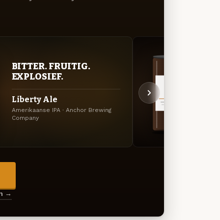
BITTER. FRUITIG.
DON
EXPLOSIEF.
DEC
Liberty Ale
Anch
Amerikaanse IPA · Anchor Brewing
Amerik
Company
Brewi
→
en →