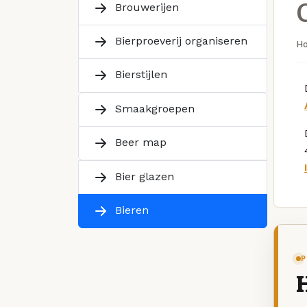
Brouwerijen
Bierproeverij organiseren
H
Bierstijlen
Smaakgroepen
Beer map
Bier glazen
Bieren
P