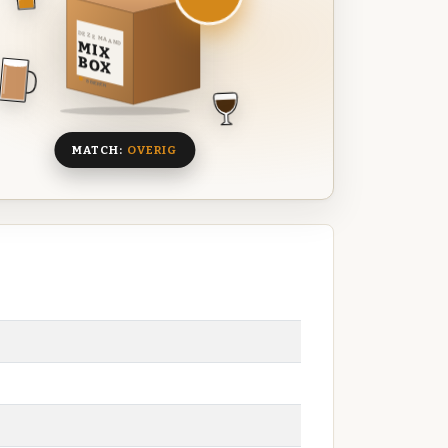
DEZE MAAND
MIX
BOX
8 BIEREN
MATCH:
OVERIG