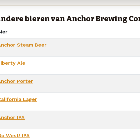
ndere bieren van Anchor Brewing C
ier
Anchor Steam Beer
Liberty Ale
Anchor Porter
alifornia Lager
Anchor IPA
Go West! IPA