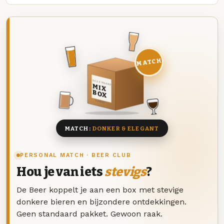
MATCH
DEZE MAAND
MIX
BOX
8 BIEREN
MATCH:
DONKER & ELEGANT
PERSONAL MATCH · BEER CLUB
Hou je van iets
stevigs
?
De Beer koppelt je aan een box met stevige
donkere bieren en bijzondere ontdekkingen.
Geen standaard pakket. Gewoon raak.