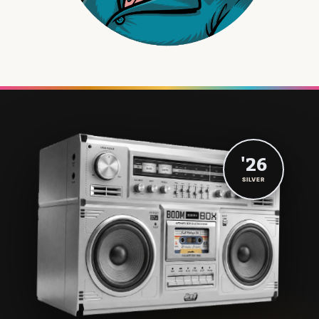
'26
SILVER