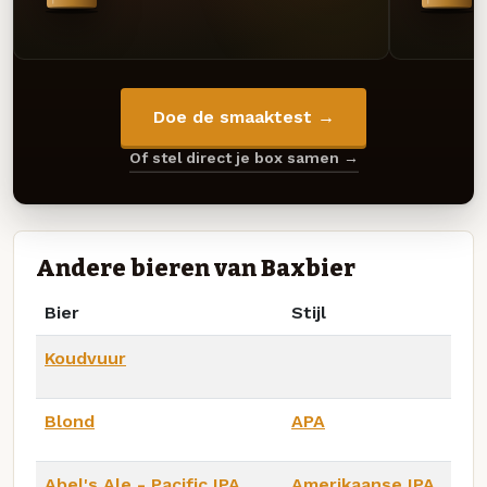
Doe de smaaktest →
Of stel direct je box samen →
Andere bieren van Baxbier
Bier
Stijl
Koudvuur
Blond
APA
Abel's Ale - Pacific IPA
Amerikaanse IPA