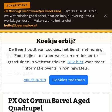
ZOMERSTAND
De Beer ligt met z'n voetjes in het zand.
T/m 10 augustus zijn
×
we wat minder goed bereikbaar en kan je levering 1 tot 4
werkdagen duren. Mailen werkt het snelst:
hello@beerinabox.nl
Ik heb een vraag
Contact
Inloggen
Koekje erbij?
De Beer houdt van cookies, het liefst met honing.
Zodat zijn site super werkt en om lekker te
grasduinen in webstatistieken.
Klik hier
voor meer
informatie over zijn honingwafels.
Navigatie
Voorkeuren
Cookies toestaan
QUADRUPEL · BAXBIER
PX Oet Grunn Barrel Aged
Quadrupel