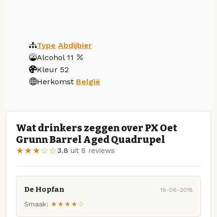
Type
Abdijbier
Alcohol
11
Kleur
52
Herkomst
België
Wat drinkers zeggen over PX Oet
Grunn Barrel Aged Quadrupel
★★★☆☆
3.8
uit 8 reviews
De Hopfan
18-06-2018
Smaak:
★★★★☆