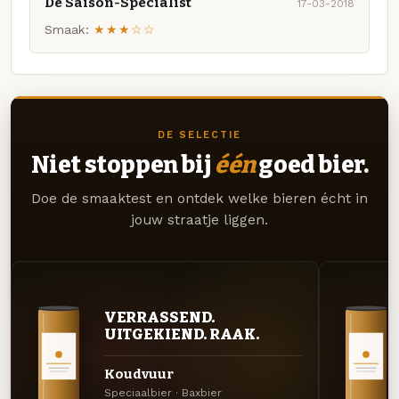
De Saison-Specialist
17-03-2018
Smaak:
★★★☆☆
DE SELECTIE
Niet stoppen bij
één
goed bier.
Doe de smaaktest en ontdek welke bieren écht in
jouw straatje liggen.
VERRASSEND.
UITGEKIEND. RAAK.
Koudvuur
Speciaalbier · Baxbier