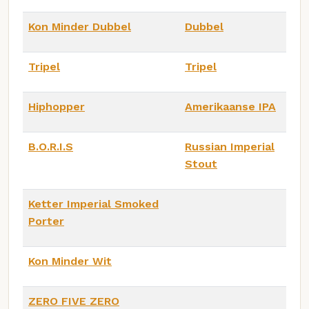
Kon Minder Dubbel
Dubbel
Tripel
Tripel
Hiphopper
Amerikaanse IPA
B.O.R.I.S
Russian Imperial
Stout
Ketter Imperial Smoked
Porter
Kon Minder Wit
ZERO FIVE ZERO