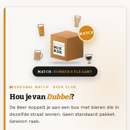
MATCH
DEZE MAAND
MIX
BOX
8 BIEREN
MATCH:
DONKER & ELEGANT
PERSONAL MATCH · BEER CLUB
Hou je van
Dubbel
?
De Beer koppelt je aan een box met bieren die in
dezelfde straat wonen. Geen standaard pakket.
Gewoon raak.