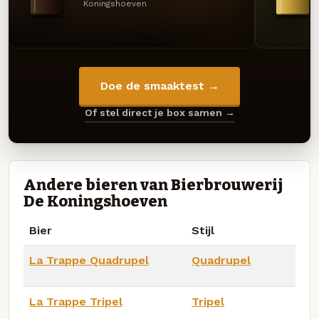
Koningshoeven
Doe de smaaktest →
Of stel direct je box samen →
Andere bieren van Bierbrouwerij
De Koningshoeven
Bier
Stijl
La Trappe Quadrupel
Quadrupel
La Trappe Tripel
Tripel