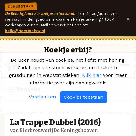
ZOMERSTAND
De Beer ligt met z'n voetjes in het zand.
T/m 10 augustus zijn
×
we wat minder goed bereikbaar en kan je levering 1 tot 4
werkdagen duren. Mailen werkt het snelst:
hello@beerinabox.nl
Ik heb een vraag
Contact
Inloggen
Koekje erbij?
De Beer houdt van cookies, het liefst met honing.
Zodat zijn site super werkt en om lekker te
grasduinen in webstatistieken.
Klik hier
voor meer
informatie over zijn honingwafels.
Navigatie
Voorkeuren
Cookies toestaan
DUBBEL · BIERBROUWERIJ DE KONINGSHOEVEN
La Trappe Dubbel (2016)
van Bierbrouwerij De Koningshoeven