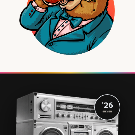
'26
SILVER