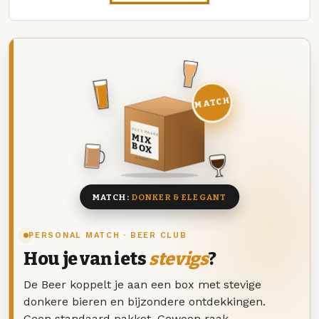
MATCH
DEZE MAAND
MIX
BOX
8 BIEREN
MATCH:
DONKER & ELEGANT
PERSONAL MATCH · BEER CLUB
Hou je van iets
stevigs
?
De Beer koppelt je aan een box met stevige
donkere bieren en bijzondere ontdekkingen.
Geen standaard pakket. Gewoon raak.