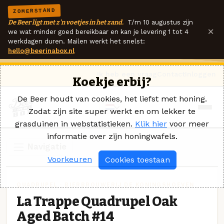
ZOMERSTAND
De Beer ligt met z'n voetjes in het zand.
T/m 10 augustus zijn
×
we wat minder goed bereikbaar en kan je levering 1 tot 4
werkdagen duren. Mailen werkt het snelst:
hello@beerinabox.nl
Ik heb een vraag
Contact
Inloggen
Koekje erbij?
De Beer houdt van cookies, het liefst met honing.
Zodat zijn site super werkt en om lekker te
grasduinen in webstatistieken.
Klik hier
voor meer
informatie over zijn honingwafels.
Navigatie
Voorkeuren
Cookies toestaan
QUADRUPEL · BIERBROUWERIJ DE KONINGSHOEVEN
La Trappe Quadrupel Oak
Aged Batch #14