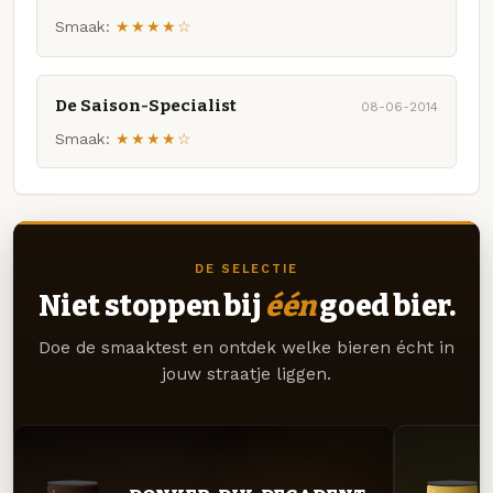
Smaak:
★★★★☆
De Saison-Specialist
08-06-2014
Smaak:
★★★★☆
DE SELECTIE
Niet stoppen bij
één
goed bier.
Doe de smaaktest en ontdek welke bieren écht in
jouw straatje liggen.