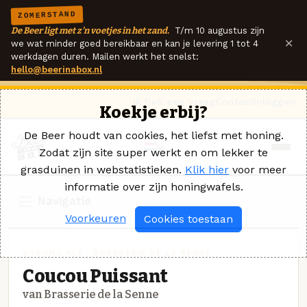
ZOMERSTAND
De Beer ligt met z'n voetjes in het zand.
T/m 10 augustus zijn
×
we wat minder goed bereikbaar en kan je levering 1 tot 4
werkdagen duren. Mailen werkt het snelst:
hello@beerinabox.nl
Ik heb een vraag
Contact
Inloggen
Koekje erbij?
De Beer houdt van cookies, het liefst met honing.
Zodat zijn site super werkt en om lekker te
grasduinen in webstatistieken.
Klik hier
voor meer
informatie over zijn honingwafels.
Navigatie
Voorkeuren
Cookies toestaan
STRONG ALE · BRASSERIE DE LA SENNE
Coucou Puissant
van Brasserie de la Senne