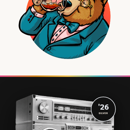
'26
SILVER