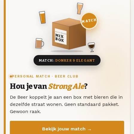
MATCH
DEZE MAAND
MIX
BOX
8 BIEREN
MATCH:
DONKER & ELEGANT
PERSONAL MATCH · BEER CLUB
Hou je van
Strong Ale
?
De Beer koppelt je aan een box met bieren die in
dezelfde straat wonen. Geen standaard pakket.
Gewoon raak.
Bekijk jouw match →