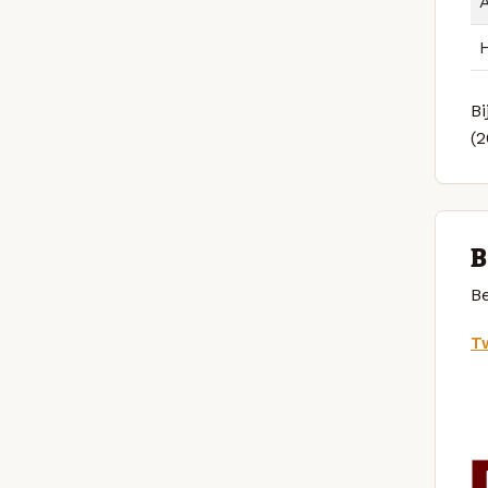
Bi
(
B
Be
Tw