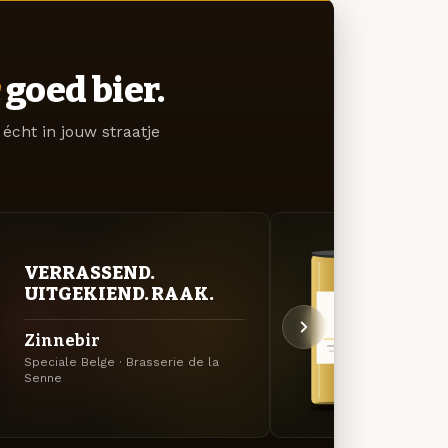
goed bier.
écht in jouw straatje
VERRASSEND.
GOU
UITGEKIEND. RAAK.
ZAC
Zinnebir
Jamb
Speciale Belge · Brasserie de la
Tripel
Senne