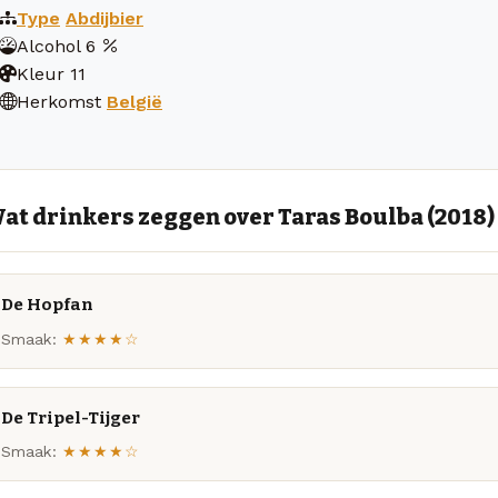
Type
Abdijbier
Alcohol
6
Kleur
11
Herkomst
België
at drinkers zeggen over Taras Boulba (2018)
De Hopfan
Smaak:
★★★★☆
De Tripel-Tijger
Smaak:
★★★★☆