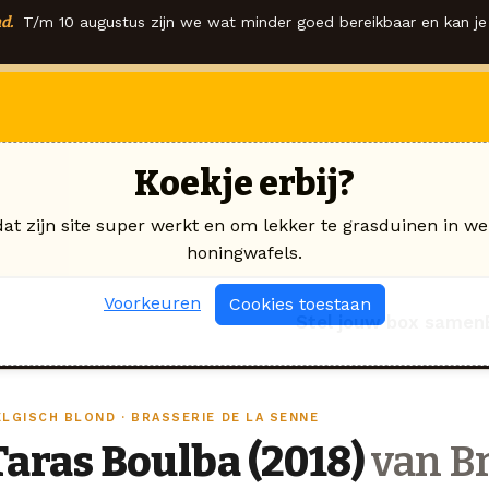
d.
T/m 10 augustus zijn we wat minder goed bereikbaar en kan je 
Koekje erbij?
dat zijn site super werkt en om lekker te grasduinen in we
honingwafels.
Voorkeuren
Cookies toestaan
Stel jouw box samen
ELGISCH BLOND · BRASSERIE DE LA SENNE
Taras Boulba (2018)
van Br