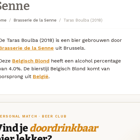
Senne
ome
Brasserie de la Senne
Taras Boulba (2018)
De Taras Boulba (2018) is een bier gebrouwen door
Brasserie de la Senne
uit Brussels.
Deze
Belgisch Blond
heeft een alcohol percentage
van 4.0%. De bierstijl Belgisch Blond komt van
oorsprong uit
België
.
ERSONAL MATCH · BEER CLUB
ind je
doordrinkbaar
ier lekker?