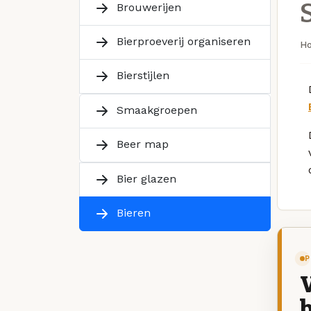
Brouwerijen
Bierproeverij organiseren
H
Bierstijlen
Smaakgroepen
Beer map
Bier glazen
Bieren
P
V
b