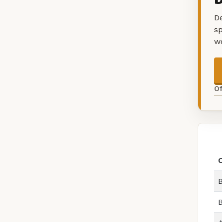
De
sp
w
O
B