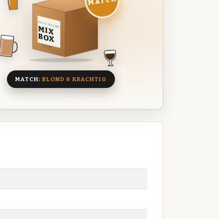
MATCH
DEZE MAAND
MIX
BOX
8 BIEREN
MATCH:
BLOND & KRACHTIG