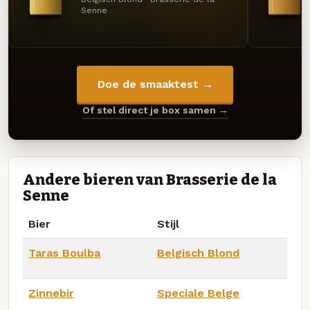
Senne
Doe de smaaktest →
Of stel direct je box samen →
Andere bieren van Brasserie de la
Senne
Bier
Stijl
Taras Boulba
Belgisch Blond
Zinnebir
Speciale Belge