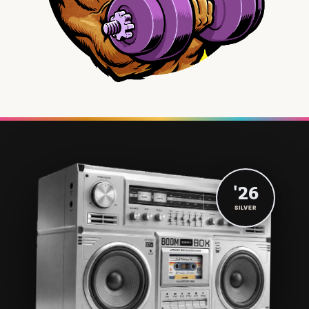
'26
SILVER