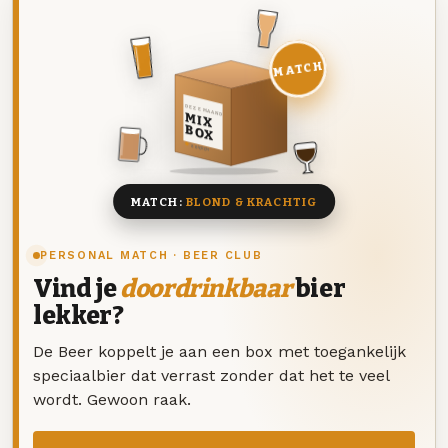
MATCH
DEZE MAAND
MIX
BOX
8 BIEREN
MATCH:
BLOND & KRACHTIG
PERSONAL MATCH · BEER CLUB
Vind je
doordrinkbaar
bier
lekker?
De Beer koppelt je aan een box met toegankelijk
speciaalbier dat verrast zonder dat het te veel
wordt. Gewoon raak.