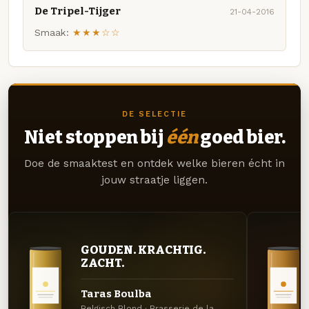
De Tripel-Tijger
21-04-2016
Smaak:
★★★☆☆
DE SELECTIE
Niet stoppen bij
één
goed bier.
Doe de smaaktest en ontdek welke bieren écht in
jouw straatje liggen.
GOUDEN. KRACHTIG.
ZACHT.
Taras Boulba
Belgisch Blond · Brasserie de la