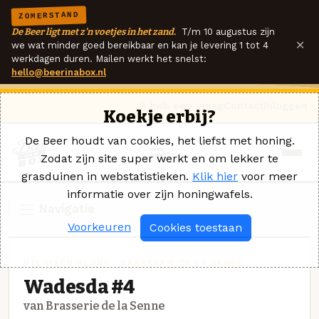
ZOMERSTAND
De Beer ligt met z'n voetjes in het zand.
T/m 10 augustus zijn
×
we wat minder goed bereikbaar en kan je levering 1 tot 4
werkdagen duren. Mailen werkt het snelst:
hello@beerinabox.nl
Ik heb een vraag
Contact
Inloggen
Koekje erbij?
De Beer houdt van cookies, het liefst met honing.
Zodat zijn site super werkt en om lekker te
grasduinen in webstatistieken.
Klik hier
voor meer
informatie over zijn honingwafels.
Navigatie
Voorkeuren
Cookies toestaan
BELGISCH BLOND · BRASSERIE DE LA SENNE
Wadesda #4
van Brasserie de la Senne