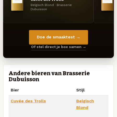
Belgisch Blond · Brasserie
Dubuisson
Doe de smaaktest →
Of stel direct je box samen →
Andere bieren van Brasserie
Dubuisson
Bier
Stijl
Cuvée des Trolls
Belgisch
Blond