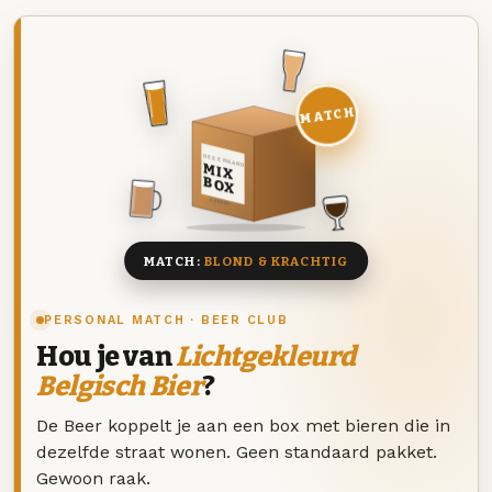
MATCH
DEZE MAAND
MIX
BOX
8 BIEREN
MATCH:
BLOND & KRACHTIG
PERSONAL MATCH · BEER CLUB
Hou je van
Lichtgekleurd
Belgisch Bier
?
De Beer koppelt je aan een box met bieren die in
dezelfde straat wonen. Geen standaard pakket.
Gewoon raak.