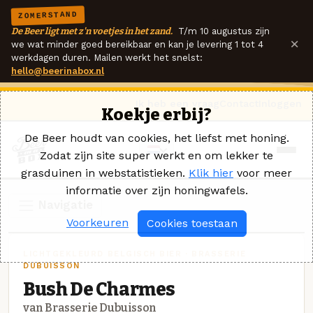
ZOMERSTAND
De Beer ligt met z'n voetjes in het zand.
T/m 10 augustus zijn
×
we wat minder goed bereikbaar en kan je levering 1 tot 4
werkdagen duren. Mailen werkt het snelst:
hello@beerinabox.nl
Ik heb een vraag
Contact
Inloggen
Koekje erbij?
De Beer houdt van cookies, het liefst met honing.
Zodat zijn site super werkt en om lekker te
grasduinen in webstatistieken.
Klik hier
voor meer
informatie over zijn honingwafels.
Navigatie
Voorkeuren
Cookies toestaan
LICHTGEKLEURD BELGISCH BIER · BRASSERIE
DUBUISSON
Bush De Charmes
van Brasserie Dubuisson