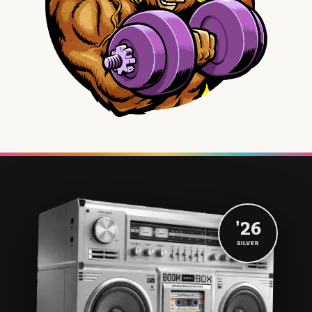
'26
SILVER