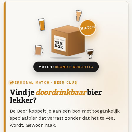
MATCH
DEZE MAAND
MIX
BOX
8 BIEREN
MATCH:
BLOND & KRACHTIG
PERSONAL MATCH · BEER CLUB
Vind je
doordrinkbaar
bier
lekker?
De Beer koppelt je aan een box met toegankelijk
speciaalbier dat verrast zonder dat het te veel
wordt. Gewoon raak.