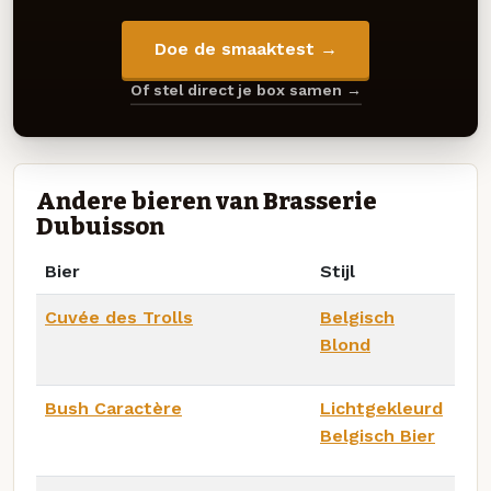
Doe de smaaktest →
Of stel direct je box samen →
Andere bieren van Brasserie
Dubuisson
Bier
Stijl
Cuvée des Trolls
Belgisch
Blond
Bush Caractère
Lichtgekleurd
Belgisch Bier