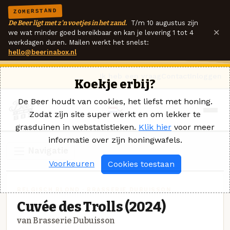
ZOMERSTAND
De Beer ligt met z'n voetjes in het zand.
T/m 10 augustus zijn
×
we wat minder goed bereikbaar en kan je levering 1 tot 4
werkdagen duren. Mailen werkt het snelst:
hello@beerinabox.nl
Ik heb een vraag
Contact
Inloggen
Koekje erbij?
De Beer houdt van cookies, het liefst met honing.
Zodat zijn site super werkt en om lekker te
grasduinen in webstatistieken.
Klik hier
voor meer
informatie over zijn honingwafels.
Navigatie
Voorkeuren
Cookies toestaan
BELGISCH BLOND · BRASSERIE DUBUISSON
Cuvée des Trolls (2024)
van Brasserie Dubuisson