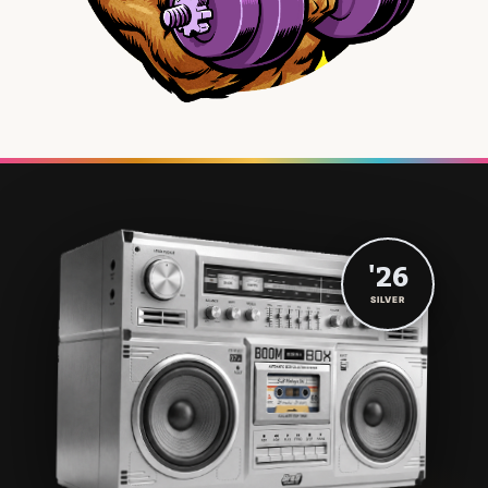
'26
SILVER