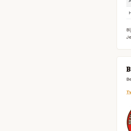
Bi
J
B
Be
Tw