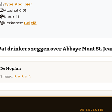
Type
Abdijbier
Alcohol
6
Kleur
11
Herkomst
België
at drinkers zeggen over Abbaye Mont St. Jea
De Hopfan
Smaak:
★★★☆☆
DE SELECTIE