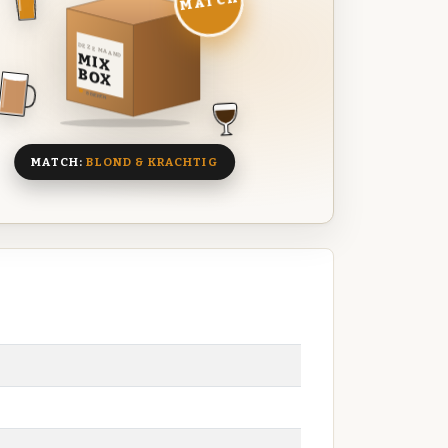
MATCH
DEZE MAAND
MIX
BOX
8 BIEREN
MATCH:
BLOND & KRACHTIG