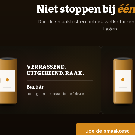
Niet stoppen bij
één
Doe de smaaktest en ontdek welke bieren 
liggen.
VERRASSEND.
UITGEKIEND. RAAK.
Barbãr
Honingbier · Brasserie Lefebvre
Doe de smaaktest 