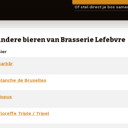
Of stel direct je box sam
ndere bieren van Brasserie Lefebvre
ier
Barbãr
Blanche de Bruxelles
Hopus
loreffe Triple / Tripel