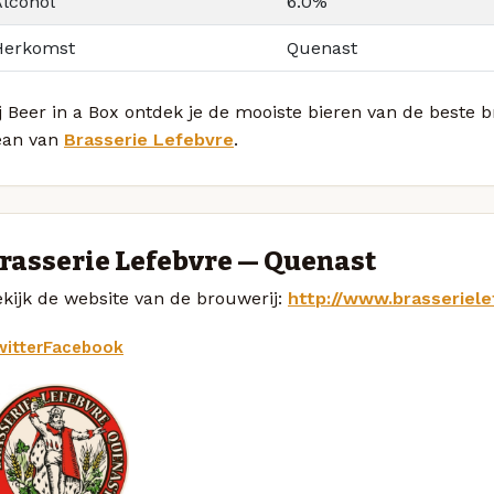
Alcohol
6.0%
Herkomst
Quenast
j Beer in a Box ontdek je de mooiste bieren van de beste 
ean van
Brasserie Lefebvre
.
rasserie Lefebvre — Quenast
kijk de website van de brouwerij:
http://www.brasseriele
itter
Facebook