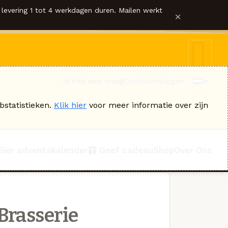
levering 1 tot 4 werkdagen duren. Mailen werkt
×
Ik heb een vraag
Contact
Inloggen
bstatistieken.
Klik hier
voor meer informatie over zijn
Bier adventskalender
Geef cadeau
Shop
Over Ons
Brasserie