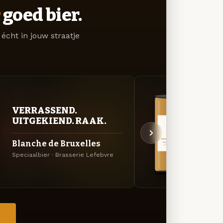
goed bier.
écht in jouw straatje
VER
VERRASSEND.
UIT
UITGEKIEND. RAAK.
Hop
Blanche de Bruxelles
Lichtg
Speciaalbier · Brasserie Lefebvre
Brasse
→