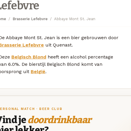
Lefebvre
ome
Brasserie Lefebvre
Abbaye Mont St. Jean
De Abbaye Mont St. Jean is een bier gebrouwen door
Brasserie Lefebvre
uit Quenast.
Deze
Belgisch Blond
heeft een alcohol percentage
van 6.0%. De bierstijl Belgisch Blond komt van
oorsprong uit
België
.
ERSONAL MATCH · BEER CLUB
ind je
doordrinkbaar
ier lekker?