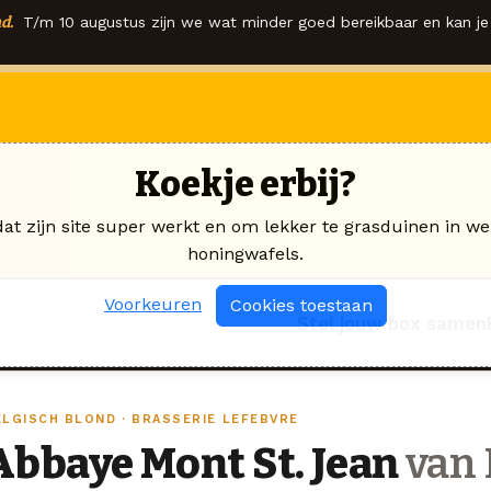
d.
T/m 10 augustus zijn we wat minder goed bereikbaar en kan je 
Koekje erbij?
dat zijn site super werkt en om lekker te grasduinen in we
honingwafels.
Voorkeuren
Cookies toestaan
Stel jouw box samen
ELGISCH BLOND · BRASSERIE LEFEBVRE
Abbaye Mont St. Jean
van 