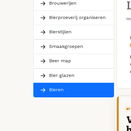
Brouwerijen
Bierproeverij organiseren
H
Bierstijlen
Smaakgroepen
Beer map
Bier glazen
Bieren
P
V
b