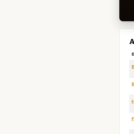
A
B
F