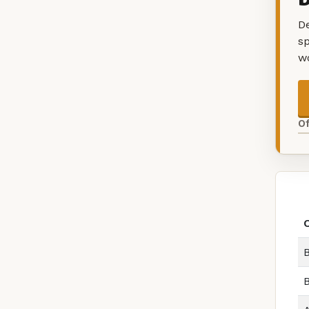
De
sp
w
O
B