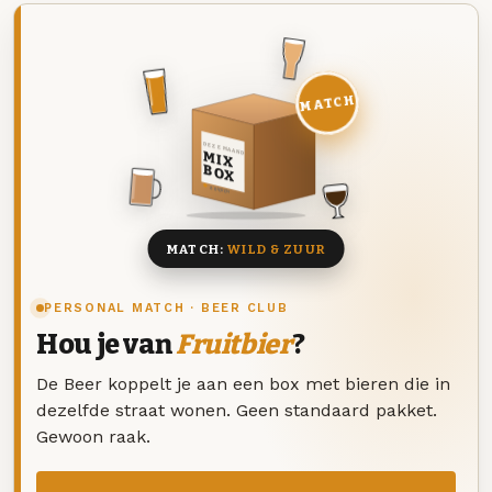
MATCH
DEZE MAAND
MIX
BOX
8 BIEREN
MATCH:
WILD & ZUUR
PERSONAL MATCH · BEER CLUB
Hou je van
Fruitbier
?
De Beer koppelt je aan een box met bieren die in
dezelfde straat wonen. Geen standaard pakket.
Gewoon raak.