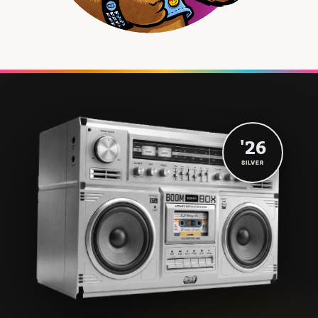
'26
SILVER