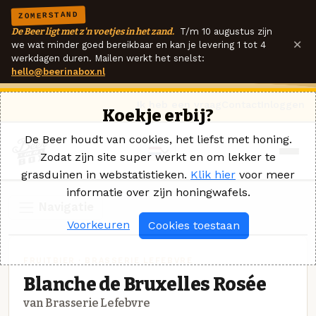
ZOMERSTAND
De Beer ligt met z'n voetjes in het zand.
T/m 10 augustus zijn
×
we wat minder goed bereikbaar en kan je levering 1 tot 4
werkdagen duren. Mailen werkt het snelst:
hello@beerinabox.nl
Ik heb een vraag
Contact
Inloggen
Koekje erbij?
De Beer houdt van cookies, het liefst met honing.
Zodat zijn site super werkt en om lekker te
grasduinen in webstatistieken.
Klik hier
voor meer
informatie over zijn honingwafels.
Navigatie
Voorkeuren
Cookies toestaan
FRUITBIER · BRASSERIE LEFEBVRE
Blanche de Bruxelles Rosée
van Brasserie Lefebvre