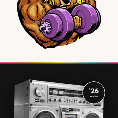
'26
SILVER