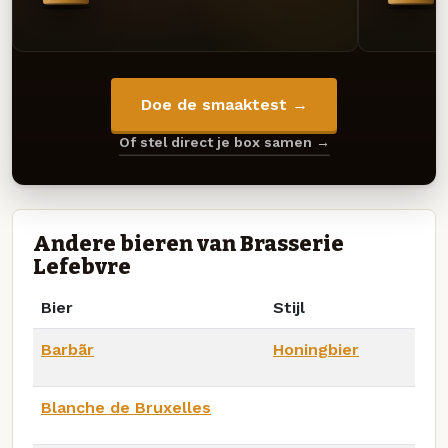
Doe de smaaktest →
Of stel direct je box samen →
Andere bieren van Brasserie
Lefebvre
Bier
Stijl
Barbãr
Honingbier
Blanche de Bruxelles