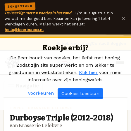
ZOMERSTAND
De Beer ligt met z'n voetjes in het zand.
T/m 10 augustus zijn
×
we wat minder goed bereikbaar en kan je levering 1 tot 4
werkdagen duren. Mailen werkt het snelst:
hello@beerinabox.nl
Ik heb een vraag
Contact
Inloggen
Koekje erbij?
De Beer houdt van cookies, het liefst met honing.
Zodat zijn site super werkt en om lekker te
grasduinen in webstatistieken.
Klik hier
voor meer
informatie over zijn honingwafels.
Navigatie
Voorkeuren
Cookies toestaan
TRIPEL · BRASSERIE LEFEBVRE
Durboyse Triple (2012-2018)
van Brasserie Lefebvre