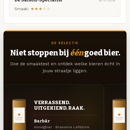
18-11-2018
Smaak:
★★★☆☆
DE SELECTIE
Niet stoppen bij
één
goed bier.
Doe de smaaktest en ontdek welke bieren écht in
jouw straatje liggen.
VERRASSEND.
UITGEKIEND. RAAK.
Barbãr
Honingbier · Brasserie Lefebvre