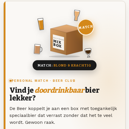
MATCH
DEZE MAAND
MIX
BOX
8 BIEREN
MATCH:
BLOND & KRACHTIG
PERSONAL MATCH · BEER CLUB
Vind je
doordrinkbaar
bier
lekker?
De Beer koppelt je aan een box met toegankelijk
speciaalbier dat verrast zonder dat het te veel
wordt. Gewoon raak.