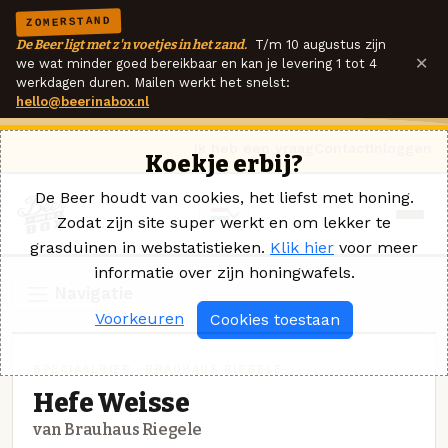
ZOMERSTAND
De Beer ligt met z'n voetjes in het zand.
T/m 10 augustus zijn
×
we wat minder goed bereikbaar en kan je levering 1 tot 4
werkdagen duren. Mailen werkt het snelst:
hello@beerinabox.nl
Ik heb een vraag
Contact
Inloggen
Koekje erbij?
De Beer houdt van cookies, het liefst met honing.
Zodat zijn site super werkt en om lekker te
grasduinen in webstatistieken.
Klik hier
voor meer
informatie over zijn honingwafels.
Navigatie
Voorkeuren
Cookies toestaan
SPECIAALBIER · BRAUHAUS RIEGELE
Hefe Weisse
van Brauhaus Riegele