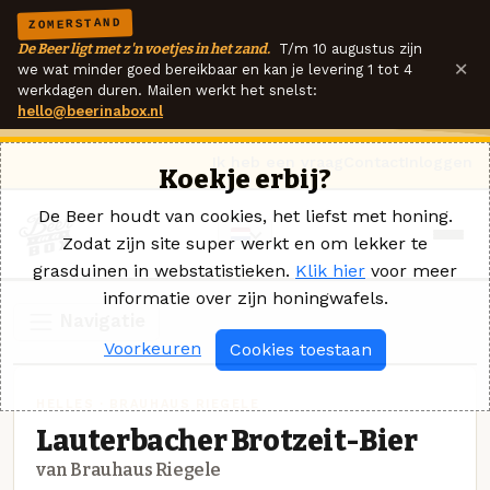
ZOMERSTAND
De Beer ligt met z'n voetjes in het zand.
T/m 10 augustus zijn
×
we wat minder goed bereikbaar en kan je levering 1 tot 4
werkdagen duren. Mailen werkt het snelst:
hello@beerinabox.nl
Ik heb een vraag
Contact
Inloggen
Koekje erbij?
De Beer houdt van cookies, het liefst met honing.
Zodat zijn site super werkt en om lekker te
grasduinen in webstatistieken.
Klik hier
voor meer
informatie over zijn honingwafels.
Navigatie
Voorkeuren
Cookies toestaan
HELLES · BRAUHAUS RIEGELE
Lauterbacher Brotzeit-Bier
van Brauhaus Riegele