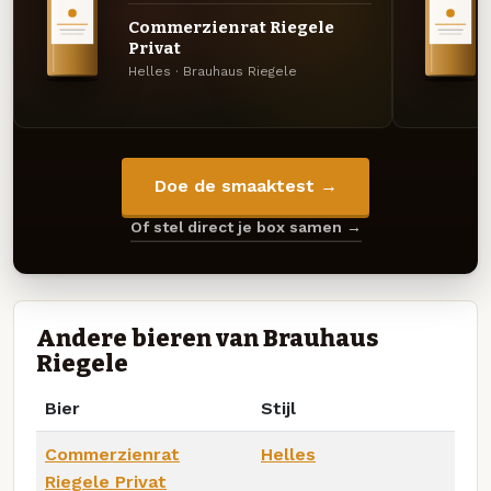
Commerzienrat Riegele
Privat
Helles · Brauhaus Riegele
Doe de smaaktest →
Of stel direct je box samen →
Andere bieren van Brauhaus
Riegele
Bier
Stijl
Commerzienrat
Helles
Riegele Privat