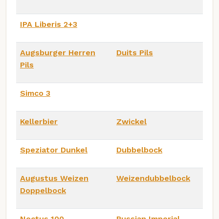
IPA Liberis 2+3
Augsburger Herren
Duits Pils
Pils
Simco 3
Kellerbier
Zwickel
Speziator Dunkel
Dubbelbock
Augustus Weizen
Weizendubbelbock
Doppelbock
Noctus 100
Russian Imperial