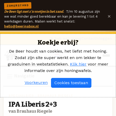
ZOMERSTAND
De Beer ligt met z'n voetjes in het zand.
T/m 10 augustus zijn
×
we wat minder goed bereikbaar en kan je levering 1 tot 4
werkdagen duren. Mailen werkt het snelst:
hello@beerinabox.nl
Ik heb een vraag
Contact
Inloggen
Koekje erbij?
De Beer houdt van cookies, het liefst met honing.
Zodat zijn site super werkt en om lekker te
grasduinen in webstatistieken.
Klik hier
voor meer
informatie over zijn honingwafels.
Navigatie
Voorkeuren
Cookies toestaan
SPECIAALBIER · BRAUHAUS RIEGELE
IPA Liberis 2+3
van Brauhaus Riegele