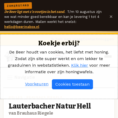
ZOMERSTAND
De Beer ligt met z'n voetjes in het zand.
T/m 10 augustus zijn
×
we wat minder goed bereikbaar en kan je levering 1 tot 4
werkdagen duren. Mailen werkt het snelst:
hello@beerinabox.nl
Ik heb een vraag
Contact
Inloggen
Koekje erbij?
De Beer houdt van cookies, het liefst met honing.
Zodat zijn site super werkt en om lekker te
grasduinen in webstatistieken.
Klik hier
voor meer
informatie over zijn honingwafels.
Navigatie
Voorkeuren
Cookies toestaan
HELLES · BRAUHAUS RIEGELE
Lauterbacher Natur Hell
van Brauhaus Riegele