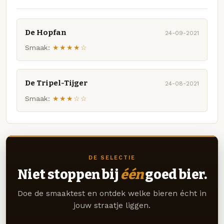
De Hopfan
24-09-2021
Smaak:
★★★★☆
De Tripel-Tijger
24-08-2021
Smaak:
★★★☆☆
DE SELECTIE
Niet stoppen bij
één
goed bier.
Doe de smaaktest en ontdek welke bieren écht in
jouw straatje liggen.