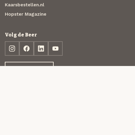
Kaarsbestellen.nl
Hopster Magazine
Volg de Beer
Ontdek jouw box
© 2013-2026 Beer in a Box BV