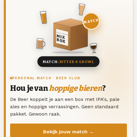
MATCH
DEZE MAAND
MIX
BOX
8 BIEREN
MATCH:
BITTER & GROWL
PERSONAL MATCH · BEER CLUB
Hou je van
hoppige bieren
?
De Beer koppelt je aan een box met IPA's, pale
ales en hoppige verrassingen. Geen standaard
pakket. Gewoon raak.
Bekijk jouw match →