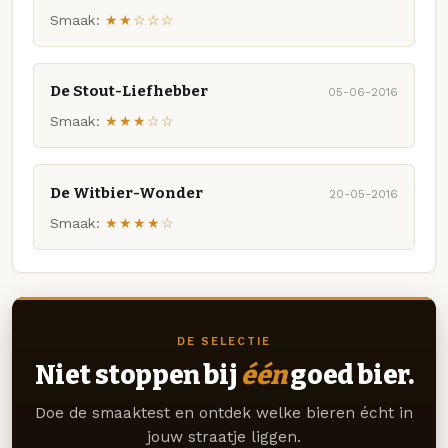
Smaak:
★★☆☆☆
De Stout-Liefhebber
05-06-2016
Smaak:
★★★☆☆
De Witbier-Wonder
20-05-2016
Smaak:
★★★★☆
DE SELECTIE
Niet stoppen bij
één
goed bier.
Doe de smaaktest en ontdek welke bieren écht in
jouw straatje liggen.