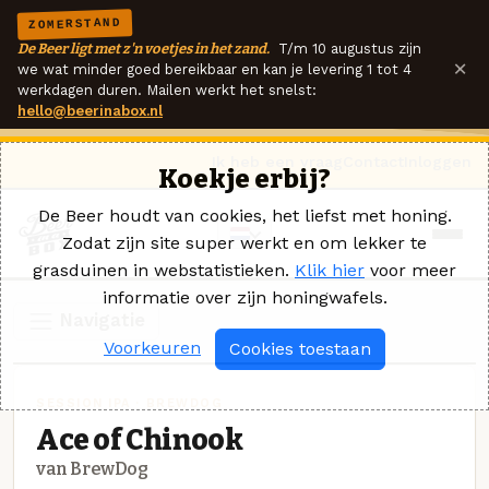
ZOMERSTAND
De Beer ligt met z'n voetjes in het zand.
T/m 10 augustus zijn
×
we wat minder goed bereikbaar en kan je levering 1 tot 4
werkdagen duren. Mailen werkt het snelst:
hello@beerinabox.nl
Ik heb een vraag
Contact
Inloggen
Koekje erbij?
De Beer houdt van cookies, het liefst met honing.
Zodat zijn site super werkt en om lekker te
grasduinen in webstatistieken.
Klik hier
voor meer
informatie over zijn honingwafels.
Navigatie
Voorkeuren
Cookies toestaan
SESSION IPA · BREWDOG
Ace of Chinook
van BrewDog