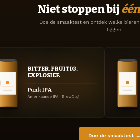
Niet stoppen bij
één
Doe de smaaktest en ontdek welke bieren 
liggen.
BITTER. FRUITIG.
EXPLOSIEF.
Punk IPA
Amerikaanse IPA · BrewDog
Doe de smaaktest 