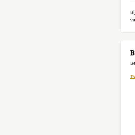
B
v
B
Be
Tw