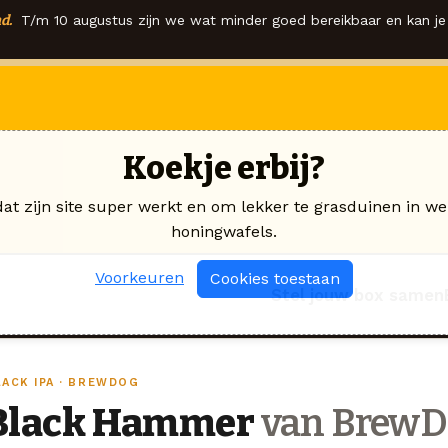
d.
T/m 10 augustus zijn we wat minder goed bereikbaar en kan je 
Koekje erbij?
dat zijn site super werkt en om lekker te grasduinen in we
honingwafels.
Voorkeuren
Cookies toestaan
Stel jouw box samen
LACK IPA · BREWDOG
Black Hammer
van BrewD