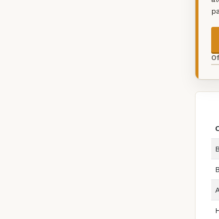
p
O
B