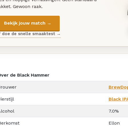
akket. Gewoon raak.
Bekijk jouw match →
f doe de snelle smaaktest →
Over de Black Hammer
Brouwer
BrewDo
ierstijl
Black IP
Alcohol
7.0%
Herkomst
Ellon