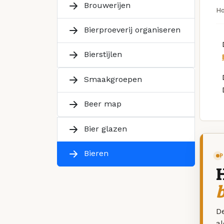
Brouwerijen
H
Bierproeverij organiseren
Bierstijlen
Smaakgroepen
Beer map
Bier glazen
Bieren
P
De
a