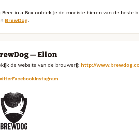
ij Beer in a Box ontdek je de mooiste bieren van de best
an
BrewDog
.
rewDog — Ellon
kijk de website van de brouwerij:
http://www.brewdog.c
itter
Facebook
Instagram