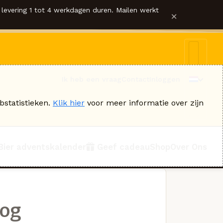
levering 1 tot 4 werkdagen duren. Mailen werkt
×
Ik heb een vraag
Contact
Inloggen
bstatistieken.
Klik hier
voor meer informatie over zijn
Bier adventskalender
Geef cadeau
Shop
Over Ons
og