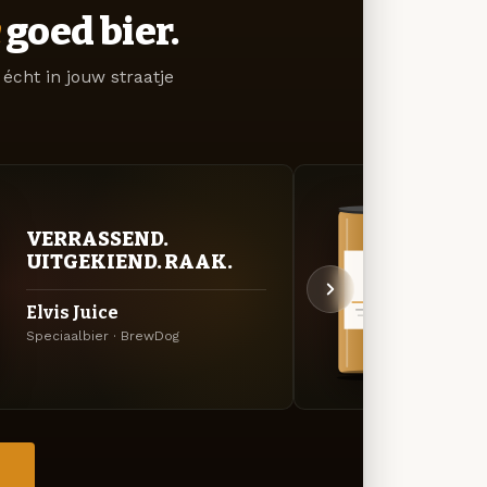
goed bier.
écht in jouw straatje
VERRASSEND.
VER
UITGEKIEND. RAAK.
UIT
Elvis Juice
Hazy
Speciaalbier · BrewDog
Specia
→