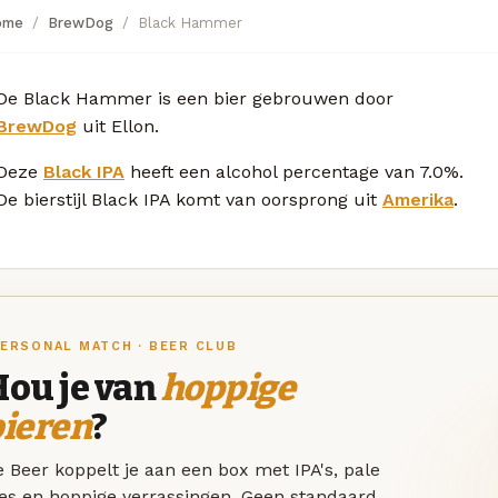
ome
BrewDog
Black Hammer
De Black Hammer is een bier gebrouwen door
BrewDog
uit Ellon.
Deze
Black IPA
heeft een alcohol percentage van 7.0%.
De bierstijl Black IPA komt van oorsprong uit
Amerika
.
ERSONAL MATCH · BEER CLUB
Hou je van
hoppige
bieren
?
 Beer koppelt je aan een box met IPA's, pale
les en hoppige verrassingen. Geen standaard