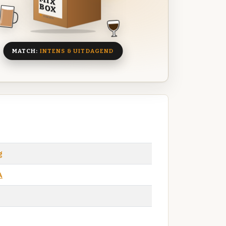
MIX
BOX
8 BIEREN
MATCH:
INTENS & UITDAGEND
g
A