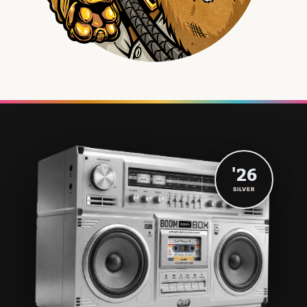
'26
SILVER