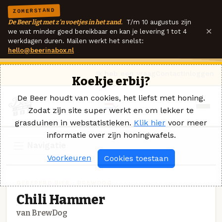
ZOMERSTAND
De Beer ligt met z'n voetjes in het zand.
T/m 10 augustus zijn
×
we wat minder goed bereikbaar en kan je levering 1 tot 4
werkdagen duren. Mailen werkt het snelst:
hello@beerinabox.nl
Ik heb een vraag
Contact
Inloggen
Koekje erbij?
De Beer houdt van cookies, het liefst met honing.
Zodat zijn site super werkt en om lekker te
grasduinen in webstatistieken.
Klik hier
voor meer
informatie over zijn honingwafels.
Navigatie
Voorkeuren
Cookies toestaan
GEPEPERD BIER · BREWDOG
Chili Hammer
van BrewDog