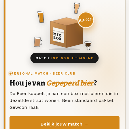
MATCH
DEZE MAAND
MIX
BOX
8 BIEREN
MATCH:
INTENS & UITDAGEND
PERSONAL MATCH · BEER CLUB
Hou je van
Gepeperd bier
?
De Beer koppelt je aan een box met bieren die in
dezelfde straat wonen. Geen standaard pakket.
Gewoon raak.
Bekijk jouw match →