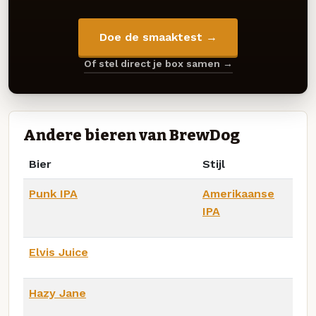
Doe de smaaktest →
Of stel direct je box samen →
Andere bieren van BrewDog
Bier
Stijl
Punk IPA
Amerikaanse
IPA
Elvis Juice
Hazy Jane