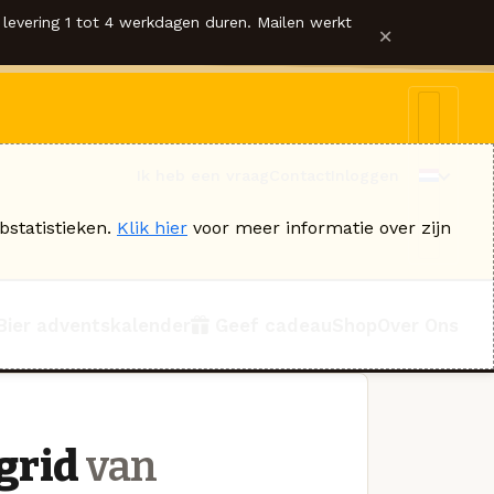
levering 1 tot 4 werkdagen duren. Mailen werkt
×
Ik heb een vraag
Contact
Inloggen
bstatistieken.
Klik hier
voor meer informatie over zijn
Bier adventskalender
Geef cadeau
Shop
Over Ons
ngrid
van