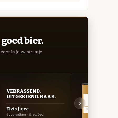
goed bier.
écht in jouw straatje
VERRASSEND.
VER
UITGEKIEND. RAAK.
UIT
Elvis Juice
Hazy
Speciaalbier · BrewDog
Specia