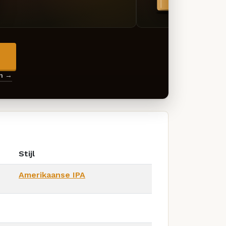
→
en →
Stijl
Amerikaanse IPA