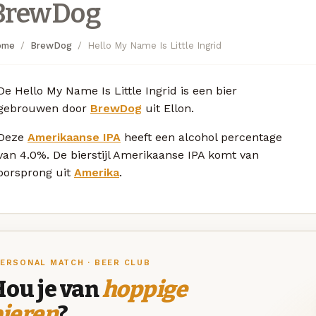
BrewDog
ome
BrewDog
Hello My Name Is Little Ingrid
De Hello My Name Is Little Ingrid is een bier
gebrouwen door
BrewDog
uit Ellon.
Deze
Amerikaanse IPA
heeft een alcohol percentage
van 4.0%. De bierstijl Amerikaanse IPA komt van
oorsprong uit
Amerika
.
ERSONAL MATCH · BEER CLUB
Hou je van
hoppige
bieren
?