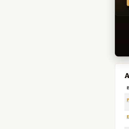
A
B
E