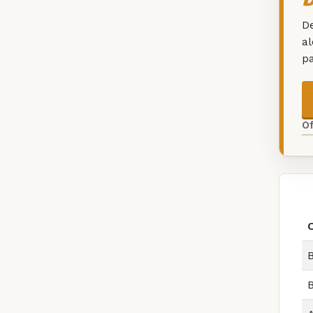
De
a
p
O
B