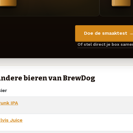
Doe de smaaktest 
Of stel direct je box sam
ndere bieren van BrewDog
ier
Punk IPA
lvis Juice