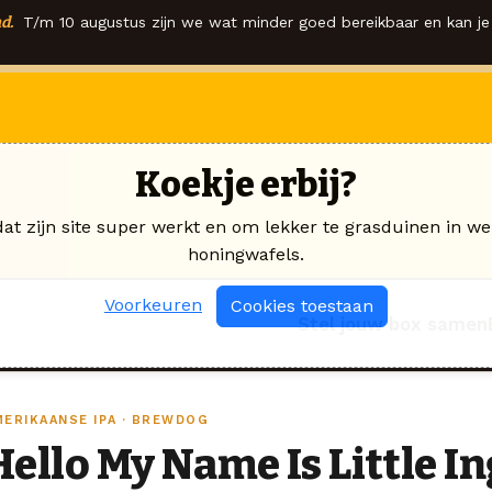
d.
T/m 10 augustus zijn we wat minder goed bereikbaar en kan je 
Koekje erbij?
dat zijn site super werkt en om lekker te grasduinen in we
honingwafels.
Voorkeuren
Cookies toestaan
Stel jouw box samen
MERIKAANSE IPA · BREWDOG
Hello My Name Is Little I