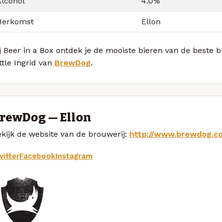
Alcohol
4.0%
Herkomst
Ellon
j Beer in a Box ontdek je de mooiste bieren van de beste
ttle Ingrid van
BrewDog
.
rewDog — Ellon
kijk de website van de brouwerij:
http://www.brewdog.c
itter
Facebook
Instagram