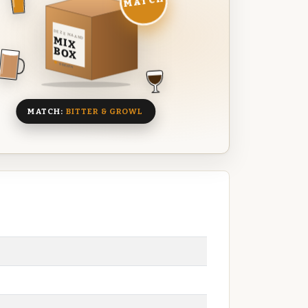
MATCH
DEZE MAAND
MIX
BOX
8 BIEREN
MATCH:
BITTER & GROWL