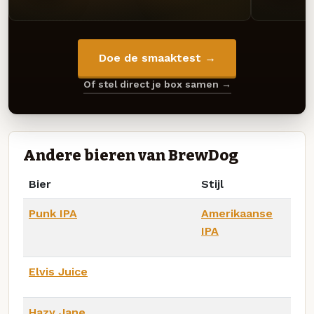
Doe de smaaktest →
Of stel direct je box samen →
Andere bieren van BrewDog
Bier
Stijl
Punk IPA
Amerikaanse
IPA
Elvis Juice
Hazy Jane