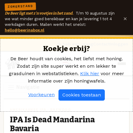
ZOMERSTAND
De Beer ligt met z'n voetjes in het zand.
T/m 10 augustus zijn
×
we wat minder goed bereikbaar en kan je levering 1 tot 4
werkdagen duren. Mailen werkt het snelst:
hello@beerinabox.nl
Ik heb een vraag
Contact
Inloggen
Koekje erbij?
De Beer houdt van cookies, het liefst met honing.
Zodat zijn site super werkt en om lekker te
grasduinen in webstatistieken.
Klik hier
voor meer
informatie over zijn honingwafels.
Navigatie
Voorkeuren
Cookies toestaan
AMERIKAANSE IPA · BREWDOG
IPA Is Dead Mandarina
Bavaria