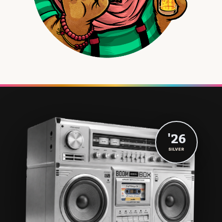
'26
SILVER