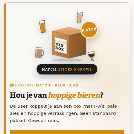
MATCH
DEZE MAAND
MIX
BOX
8 BIEREN
MATCH:
BITTER & GROWL
PERSONAL MATCH · BEER CLUB
Hou je van
hoppige bieren
?
De Beer koppelt je aan een box met IPA's, pale
ales en hoppige verrassingen. Geen standaard
pakket. Gewoon raak.