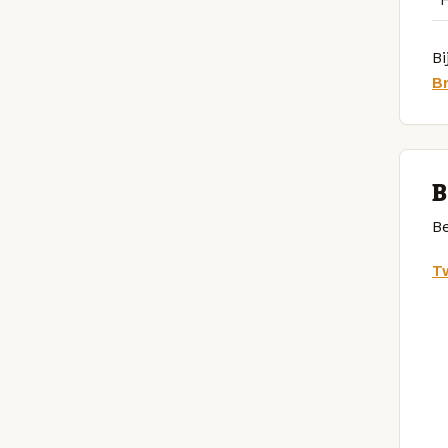
Bi
B
B
Be
Tw