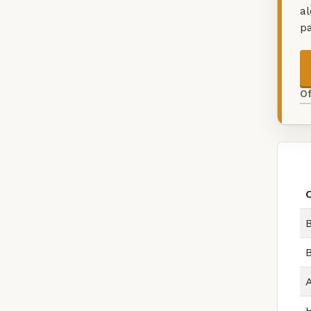
a
p
O
B