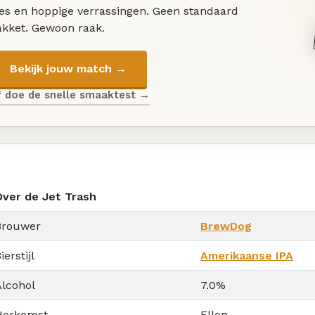
les en hoppige verrassingen. Geen standaard
akket. Gewoon raak.
Bekijk jouw match →
f doe de snelle smaaktest →
Over de Jet Trash
Brouwer
BrewDog
ierstijl
Amerikaanse IPA
Alcohol
7.0%
Herkomst
Ellon