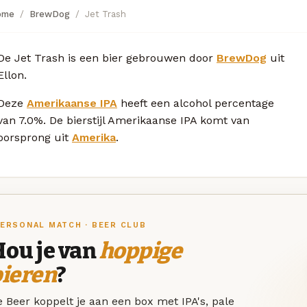
ome
BrewDog
Jet Trash
De Jet Trash is een bier gebrouwen door
BrewDog
uit
Ellon.
Deze
Amerikaanse IPA
heeft een alcohol percentage
van 7.0%. De bierstijl Amerikaanse IPA komt van
oorsprong uit
Amerika
.
ERSONAL MATCH · BEER CLUB
Hou je van
hoppige
bieren
?
 Beer koppelt je aan een box met IPA's, pale