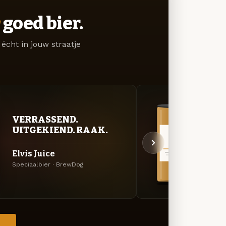
goed bier.
écht in jouw straatje
VERRASSEND.
VER
UITGEKIEND. RAAK.
UIT
Elvis Juice
Hazy
Speciaalbier · BrewDog
Specia