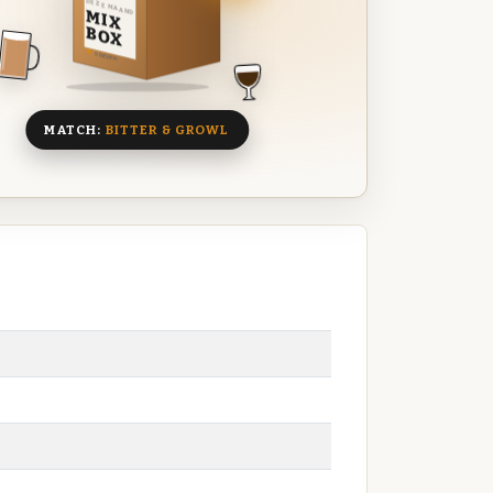
DEZE MAAND
MIX
BOX
8 BIEREN
MATCH:
BITTER & GROWL