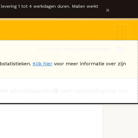
levering 1 tot 4 werkdagen duren. Mailen werkt
×
Ik heb een vraag
Contact
Inloggen
bstatistieken.
Klik hier
voor meer informatie over zijn
Bier adventskalender
Geef cadeau
Shop
Over Ons