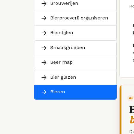
Brouwerijen
H
Bierproeverij organiseren
Bierstijlen
Smaakgroepen
Beer map
Bier glazen
Bieren
P
De