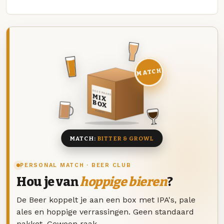
MATCH
DEZE MAAND
MIX
BOX
8 BIEREN
MATCH:
BITTER & GROWL
PERSONAL MATCH · BEER CLUB
Hou je van
hoppige bieren
?
De Beer koppelt je aan een box met IPA's, pale
ales en hoppige verrassingen. Geen standaard
pakket. Gewoon raak.