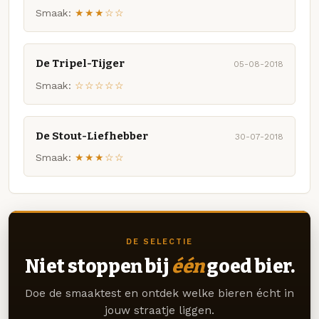
Smaak:
★★★☆☆
De Tripel-Tijger
05-08-2018
Smaak:
☆☆☆☆☆
De Stout-Liefhebber
30-07-2018
Smaak:
★★★☆☆
DE SELECTIE
Niet stoppen bij
één
goed bier.
Doe de smaaktest en ontdek welke bieren écht in
jouw straatje liggen.