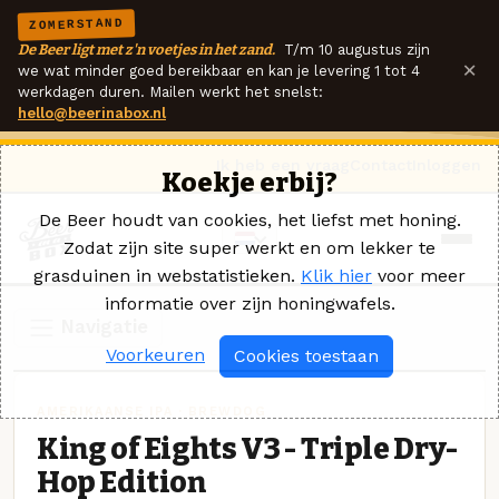
ZOMERSTAND
De Beer ligt met z'n voetjes in het zand.
T/m 10 augustus zijn
×
we wat minder goed bereikbaar en kan je levering 1 tot 4
werkdagen duren. Mailen werkt het snelst:
hello@beerinabox.nl
Ik heb een vraag
Contact
Inloggen
Koekje erbij?
De Beer houdt van cookies, het liefst met honing.
Zodat zijn site super werkt en om lekker te
grasduinen in webstatistieken.
Klik hier
voor meer
informatie over zijn honingwafels.
Navigatie
Voorkeuren
Cookies toestaan
AMERIKAANSE IPA · BREWDOG
King of Eights V3 - Triple Dry-
Hop Edition