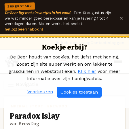
ZOMERSTAND
De Beer ligt met z'n voetjes in het zand.
T/m 10 augustus zijn
×
we wat minder goed bereikbaar en kan je levering 1 tot 4
werkdagen duren. Mailen werkt het snelst:
hello@beerinabox.nl
Ik heb een vraag
Contact
Inloggen
Koekje erbij?
De Beer houdt van cookies, het liefst met honing.
Zodat zijn site super werkt en om lekker te
grasduinen in webstatistieken.
Klik hier
voor meer
informatie over zijn honingwafels.
Navigatie
Voorkeuren
Cookies toestaan
IMPERIAL STOUT · BREWDOG
Paradox Islay
van BrewDog