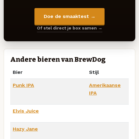
Doe de smaaktest →
Of stel direct je box samen →
Andere bieren van BrewDog
Bier
Stijl
Punk IPA
Amerikaanse
IPA
Elvis Juice
Hazy Jane