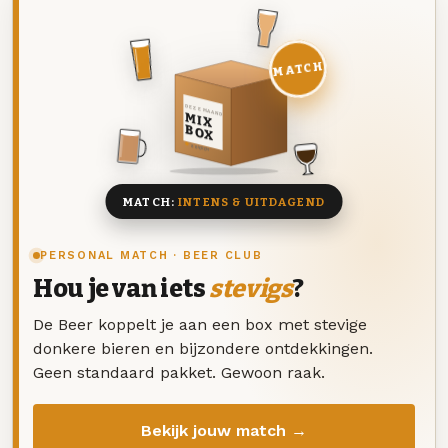
MATCH
DEZE MAAND
MIX
BOX
8 BIEREN
MATCH:
INTENS & UITDAGEND
PERSONAL MATCH · BEER CLUB
Hou je van iets
stevigs
?
De Beer koppelt je aan een box met stevige
donkere bieren en bijzondere ontdekkingen.
Geen standaard pakket. Gewoon raak.
Bekijk jouw match →