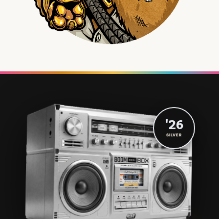
'26
SILVER