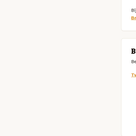
Bi
B
B
Be
Tw