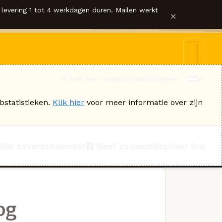
levering 1 tot 4 werkdagen duren. Mailen werkt
×
Ik heb een vraag
Contact
Inloggen
bstatistieken.
Klik hier
voor meer informatie over zijn
Bier adventskalender
Geef cadeau
Shop
Over Ons
og