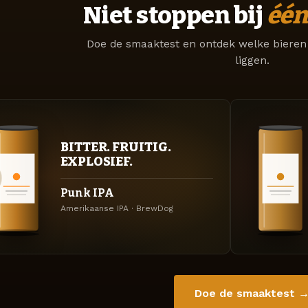
Niet stoppen bij
één
Doe de smaaktest en ontdek welke bieren 
liggen.
BITTER. FRUITIG.
EXPLOSIEF.
Punk IPA
Amerikaanse IPA · BrewDog
Doe de smaaktest 