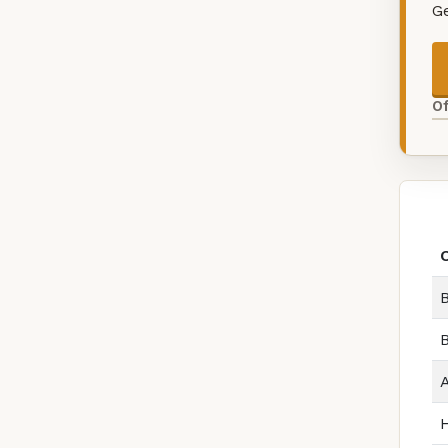
G
O
B