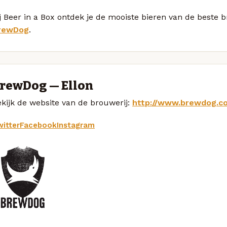
j Beer in a Box ontdek je de mooiste bieren van de beste
rewDog
.
rewDog — Ellon
kijk de website van de brouwerij:
http://www.brewdog.c
itter
Facebook
Instagram