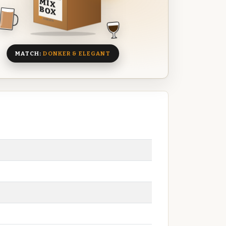
MIX
BOX
8 BIEREN
MATCH:
DONKER & ELEGANT