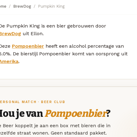
ome
BrewDog
Pumpkin King
De Pumpkin King is een bier gebrouwen door
BrewDog
uit Ellon.
Deze
Pompoenbier
heeft een alcohol percentage van
5.0%. De bierstijl Pompoenbier komt van oorsprong uit
Amerika
.
ERSONAL MATCH · BEER CLUB
Hou je van
Pompoenbier
?
 Beer koppelt je aan een box met bieren die in
ezelfde straat wonen. Geen standaard pakket.