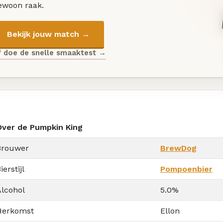
ewoon raak.
Bekijk jouw match →
f doe de snelle smaaktest →
Over de Pumpkin King
Brouwer
BrewDog
ierstijl
Pompoenbier
Alcohol
5.0%
Herkomst
Ellon