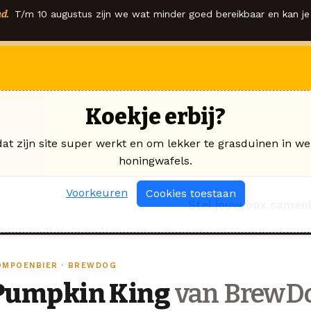
d.
T/m 10 augustus zijn we wat minder goed bereikbaar en kan je 
Koekje erbij?
dat zijn site super werkt en om lekker te grasduinen in we
honingwafels.
Voorkeuren
Cookies toestaan
Stel jouw box samen
OMPOENBIER · BREWDOG
Pumpkin King
van BrewD