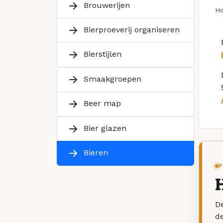
Brouwerijen
H
Bierproeverij organiseren
Bierstijlen
Smaakgroepen
Beer map
Bier glazen
Bieren
P
De
d