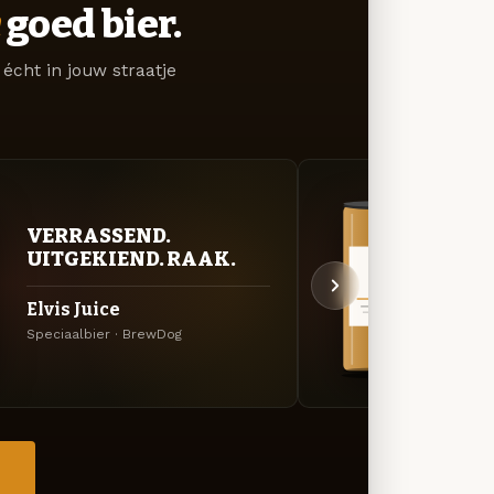
goed bier.
écht in jouw straatje
VERRASSEND.
VER
UITGEKIEND. RAAK.
UIT
Elvis Juice
Hazy
Speciaalbier · BrewDog
Specia
→