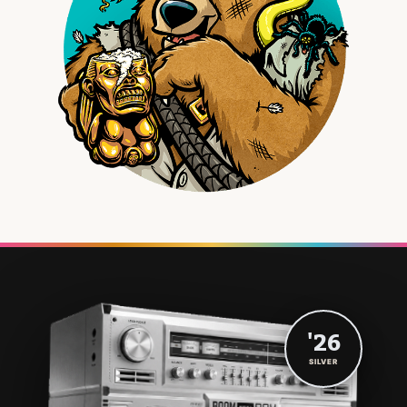
'26
SILVER