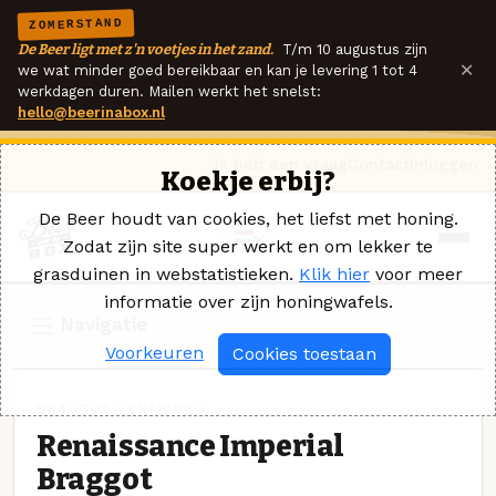
ZOMERSTAND
De Beer ligt met z'n voetjes in het zand.
T/m 10 augustus zijn
×
we wat minder goed bereikbaar en kan je levering 1 tot 4
werkdagen duren. Mailen werkt het snelst:
hello@beerinabox.nl
Ik heb een vraag
Contact
Inloggen
Koekje erbij?
De Beer houdt van cookies, het liefst met honing.
Zodat zijn site super werkt en om lekker te
grasduinen in webstatistieken.
Klik hier
voor meer
informatie over zijn honingwafels.
Navigatie
Voorkeuren
Cookies toestaan
BRAGGOT · BREWDOG
Renaissance Imperial
Braggot