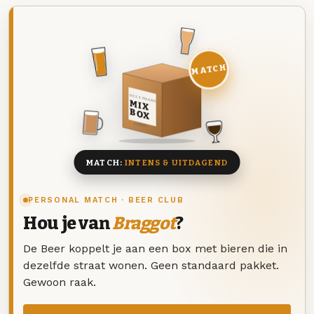
MATCH
DEZE MAAND
MIX
BOX
8 BIEREN
MATCH:
INTENS & UITDAGEND
PERSONAL MATCH · BEER CLUB
Hou je van
Braggot
?
De Beer koppelt je aan een box met bieren die in
dezelfde straat wonen. Geen standaard pakket.
Gewoon raak.