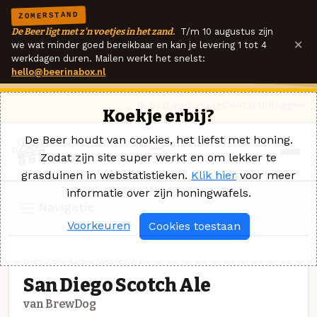
ZOMERSTAND
De Beer ligt met z'n voetjes in het zand.
T/m 10 augustus zijn
×
we wat minder goed bereikbaar en kan je levering 1 tot 4
werkdagen duren. Mailen werkt het snelst:
hello@beerinabox.nl
Ik heb een vraag
Contact
Inloggen
Koekje erbij?
De Beer houdt van cookies, het liefst met honing.
Zodat zijn site super werkt en om lekker te
grasduinen in webstatistieken.
Klik hier
voor meer
informatie over zijn honingwafels.
Navigatie
Voorkeuren
Cookies toestaan
SCOTCH ALE · BREWDOG
San Diego Scotch Ale
van BrewDog