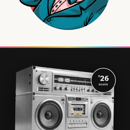
'26
SILVER