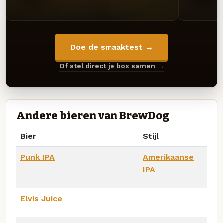
Doe de smaaktest →
Of stel direct je box samen →
Andere bieren van BrewDog
Bier
Stijl
Punk IPA
Amerikaanse
IPA
Elvis Juice