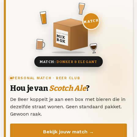
MATCH
DEZE MAAND
MIX
BOX
8 BIEREN
MATCH:
DONKER & ELEGANT
PERSONAL MATCH · BEER CLUB
Hou je van
Scotch Ale
?
De Beer koppelt je aan een box met bieren die in
dezelfde straat wonen. Geen standaard pakket.
Gewoon raak.
Bekijk jouw match →