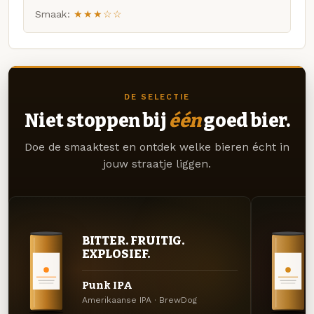
Smaak:
★★★☆☆
DE SELECTIE
Niet stoppen bij
één
goed bier.
Doe de smaaktest en ontdek welke bieren écht in
jouw straatje liggen.
BITTER. FRUITIG.
EXPLOSIEF.
Punk IPA
Amerikaanse IPA · BrewDog