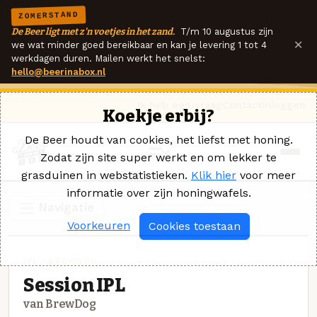
ZOMERSTAND
De Beer ligt met z'n voetjes in het zand.
T/m 10 augustus zijn
×
we wat minder goed bereikbaar en kan je levering 1 tot 4
werkdagen duren. Mailen werkt het snelst:
hello@beerinabox.nl
Ik heb een vraag
Contact
Inloggen
Koekje erbij?
De Beer houdt van cookies, het liefst met honing.
Zodat zijn site super werkt en om lekker te
grasduinen in webstatistieken.
Klik hier
voor meer
informatie over zijn honingwafels.
Navigatie
Voorkeuren
Cookies toestaan
IPL · BREWDOG
Session IPL
van BrewDog