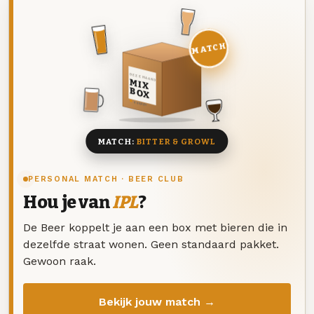
MATCH
DEZE MAAND
MIX
BOX
8 BIEREN
MATCH:
BITTER & GROWL
PERSONAL MATCH · BEER CLUB
Hou je van
IPL
?
De Beer koppelt je aan een box met bieren die in
dezelfde straat wonen. Geen standaard pakket.
Gewoon raak.
Bekijk jouw match →