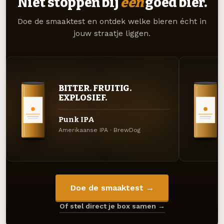
Niet stoppen bij
één
goed bier.
Doe de smaaktest en ontdek welke bieren écht in
jouw straatje liggen.
BITTER. FRUITIG.
EXPLOSIEF.
Punk IPA
Amerikaanse IPA · BrewDog
Doe de smaaktest →
Of stel direct je box samen →