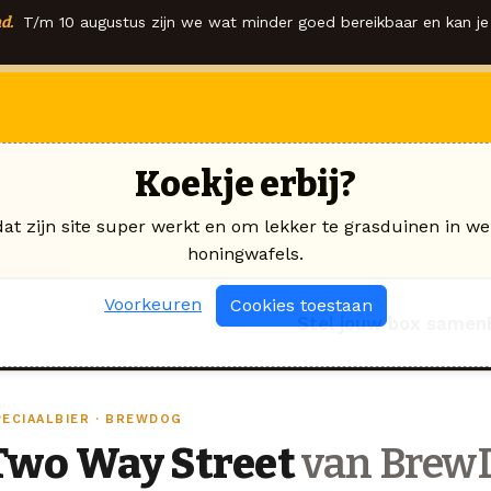
d.
T/m 10 augustus zijn we wat minder goed bereikbaar en kan je 
Koekje erbij?
dat zijn site super werkt en om lekker te grasduinen in we
honingwafels.
Voorkeuren
Cookies toestaan
Stel jouw box samen
PECIAALBIER · BREWDOG
Two Way Street
van Brew