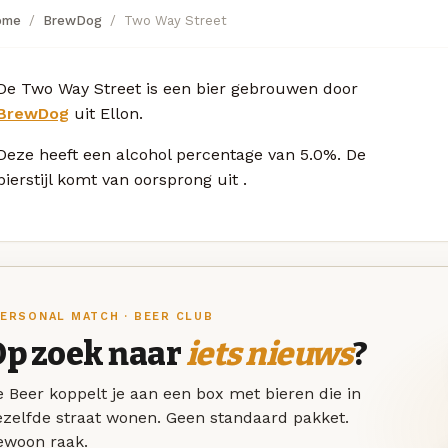
ome
BrewDog
Two Way Street
De Two Way Street is een bier gebrouwen door
BrewDog
uit Ellon.
Deze
heeft een alcohol percentage van 5.0%. De
bierstijl komt van oorsprong uit
.
ERSONAL MATCH · BEER CLUB
Op zoek naar
iets nieuws
?
 Beer koppelt je aan een box met bieren die in
ezelfde straat wonen. Geen standaard pakket.
ewoon raak.