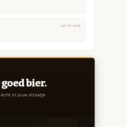
04-05-2019
goed bier.
écht in jouw straatje