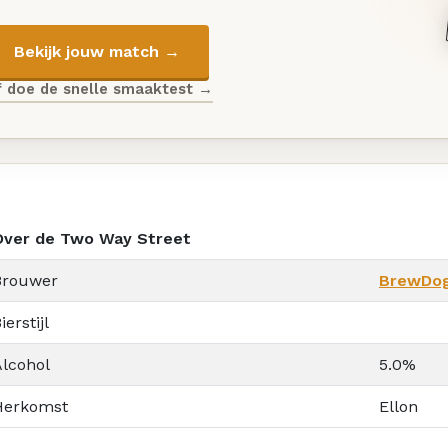
Bekijk jouw match →
f doe de snelle smaaktest →
Over de Two Way Street
Brouwer
BrewDo
ierstijl
Alcohol
5.0%
Herkomst
Ellon