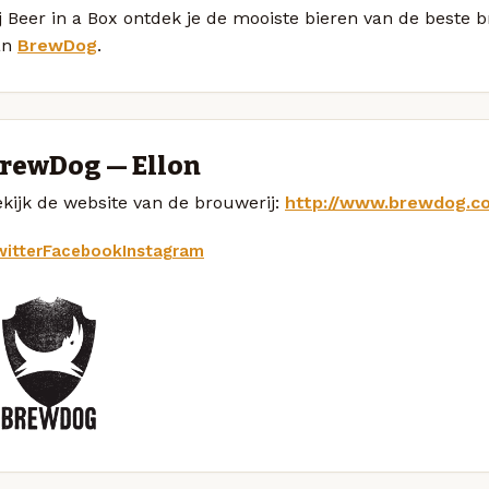
j Beer in a Box ontdek je de mooiste bieren van de beste
an
BrewDog
.
rewDog — Ellon
kijk de website van de brouwerij:
http://www.brewdog.c
itter
Facebook
Instagram