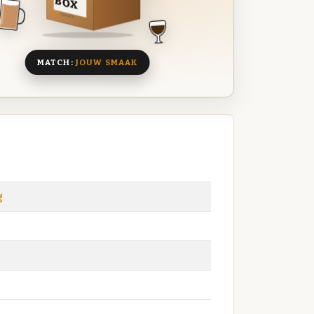
BOX
8 BIEREN
MATCH:
JOUW SMAAK
g