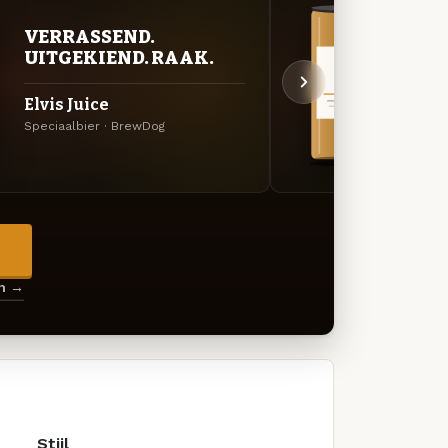
VERRASSEND.
VER
UITGEKIEND. RAAK.
UIT
Elvis Juice
Hazy
Speciaalbier · BrewDog
Specia
→
en →
Stijl