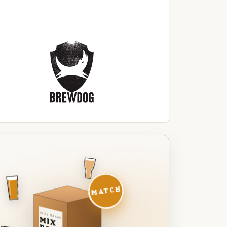
MATCH
DEZE MAAND
MIX