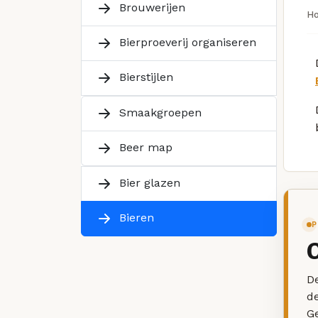
Brouwerijen
H
Bierproeverij organiseren
Bierstijlen
Smaakgroepen
Beer map
Bier glazen
Bieren
P
De
d
G