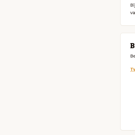
Bi
v
B
Be
Tw