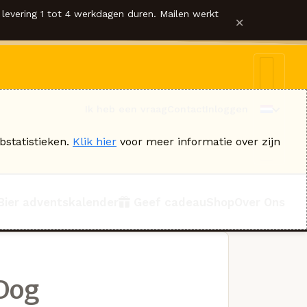
levering 1 tot 4 werkdagen duren. Mailen werkt
×
Ik heb een vraag
Contact
Inloggen
bstatistieken.
Klik hier
voor meer informatie over zijn
Bier adventskalender
Geef cadeau
Shop
Over Ons
Dog