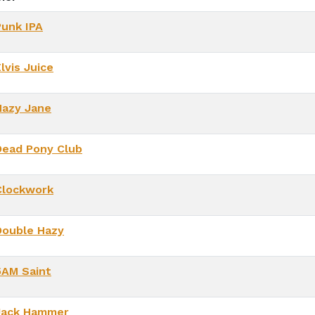
Punk IPA
lvis Juice
Hazy Jane
Dead Pony Club
Clockwork
Double Hazy
5AM Saint
Jack Hammer