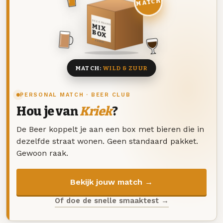
MATCH
DEZE MAAND
MIX
BOX
8 BIEREN
MATCH:
WILD & ZUUR
PERSONAL MATCH · BEER CLUB
Hou je van
Kriek
?
De Beer koppelt je aan een box met bieren die in
dezelfde straat wonen. Geen standaard pakket.
Gewoon raak.
Bekijk jouw match →
Of doe de snelle smaaktest →