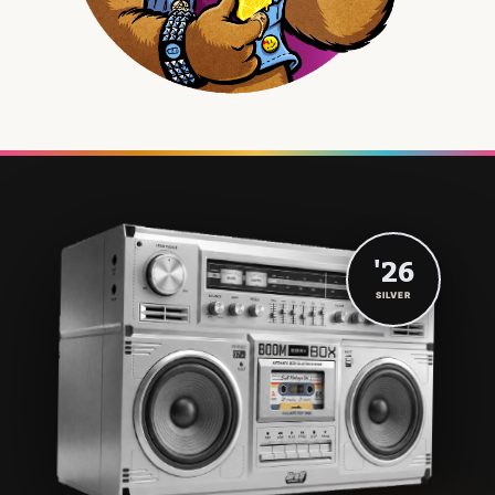
'26
SILVER