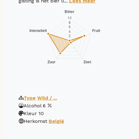
gisting is het bier li...
Lees meer
Type
Wild / ...
Alcohol
6
Kleur
10
Herkomst
België