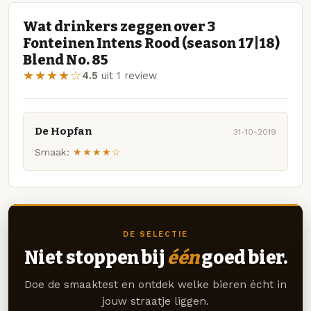
Wat drinkers zeggen over 3
Fonteinen Intens Rood (season 17|18)
Blend No. 85
★★★★☆
4.5
uit 1 review
De Hopfan
31-10-2019
Smaak:
★★★★☆
DE SELECTIE
Niet stoppen bij
één
goed bier.
Doe de smaaktest en ontdek welke bieren écht in
jouw straatje liggen.