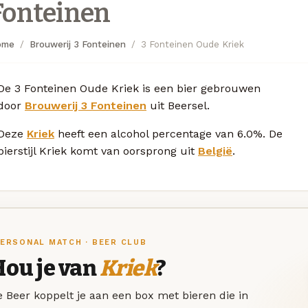
Fonteinen
ome
Brouwerij 3 Fonteinen
3 Fonteinen Oude Kriek
De 3 Fonteinen Oude Kriek is een bier gebrouwen
door
Brouwerij 3 Fonteinen
uit Beersel.
Deze
Kriek
heeft een alcohol percentage van 6.0%. De
bierstijl Kriek komt van oorsprong uit
België
.
ERSONAL MATCH · BEER CLUB
Hou je van
Kriek
?
 Beer koppelt je aan een box met bieren die in