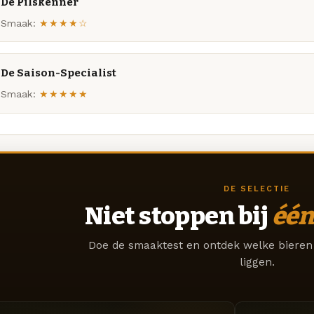
De Pilskenner
Smaak:
★★★★☆
De Saison-Specialist
Smaak:
★★★★★
DE SELECTIE
Niet stoppen bij
één
Doe de smaaktest en ontdek welke bieren 
liggen.