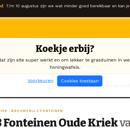
d.
T/m 10 augustus zijn we wat minder goed bereikbaar en kan je 
Koekje erbij?
dat zijn site super werkt en om lekker te grasduinen in we
honingwafels.
Voorkeuren
Cookies toestaan
Stel jouw box samen
RIEK · BROUWERIJ 3 FONTEINEN
3 Fonteinen Oude Kriek
va