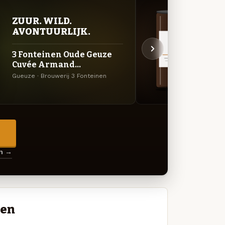
ZUUR. WILD.
DON
AVONTUURLIJK.
DEC
3 Fonteinen Oude Geuze
Beer
Cuvée Armand...
Porter
Gueuze · Brouwerij 3 Fonteinen
→
en →
nen