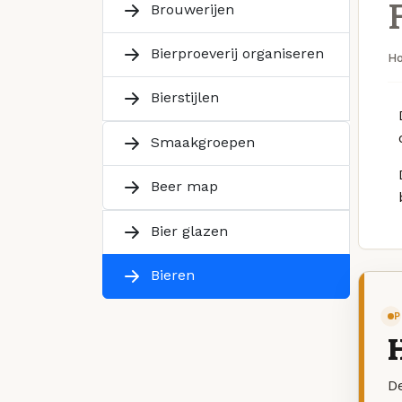
Brouwerijen
Bierproeverij organiseren
H
Bierstijlen
Smaakgroepen
Beer map
Bier glazen
Bieren
P
De