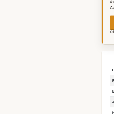
d
G
O
B