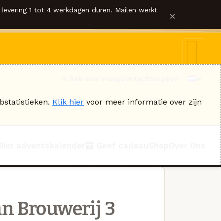
levering 1 tot 4 werkdagen duren. Mailen werkt
×
Ik heb een vraag
Contact
Inloggen
bstatistieken.
Klik hier
voor meer informatie over zijn
Bier adventskalender
Geef cadeau
Shop
Over Ons
n Brouwerij 3