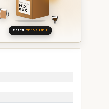
DEZE MAAND
MIX
BOX
8 BIEREN
MATCH:
WILD & ZUUR